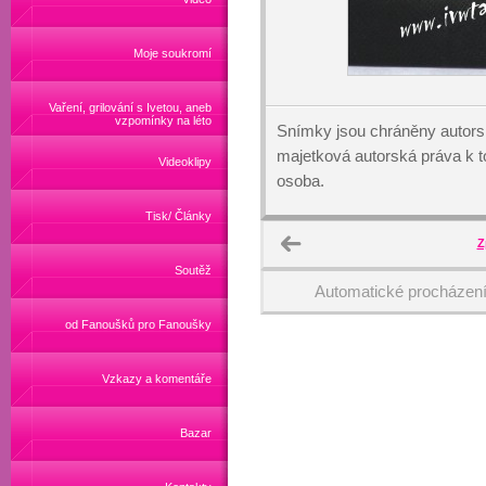
Moje soukromí
Vaření, grilování s Ivetou, aneb
vzpomínky na léto
Snímky jsou chráněny autors
majetková autorská práva k
Videoklipy
osoba.
Tisk/ Články
Z
Soutěž
Automatické procházen
od Fanoušků pro Fanoušky
Vzkazy a komentáře
Bazar