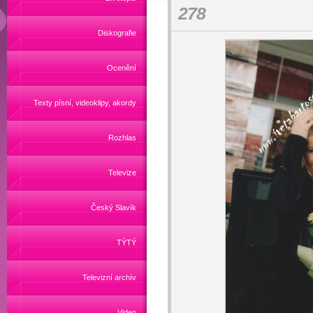
278
Diskografie
Ocenění
Texty písní, videoklipy, akordy
Rozhlas
Televize
Český Slavík
TÝTÝ
Televizní archív
Video