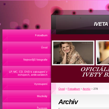
IVET
Fotoalbum
Úvod
Nejnovější fotografie
LP, MC, CD, DVD k zakoupení v
eshopech, antikvariátech
Vystoupení
Úvod
»
Fotoalbum
»
Archív
»
278
Muzikály
Archív
Životopis