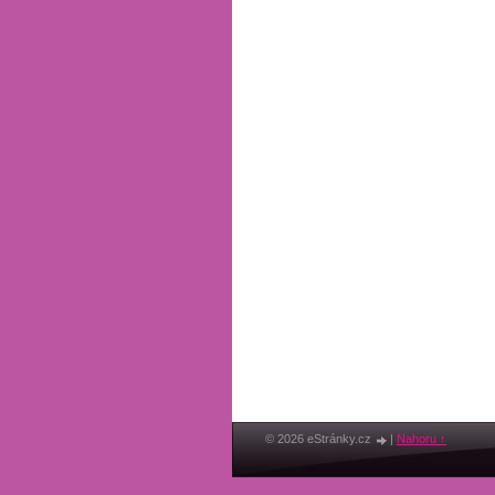
© 2026 eStránky.cz
|
Nahoru ↑