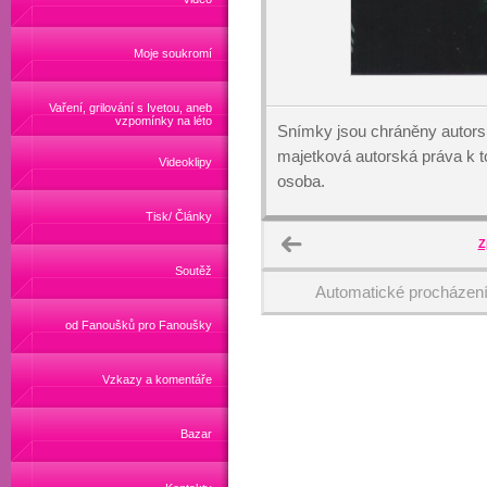
Moje soukromí
Vaření, grilování s Ivetou, aneb
vzpomínky na léto
Snímky jsou chráněny autors
majetková autorská práva k
Videoklipy
osoba.
Tisk/ Články
Z
Soutěž
Automatické procházen
od Fanoušků pro Fanoušky
Vzkazy a komentáře
Bazar