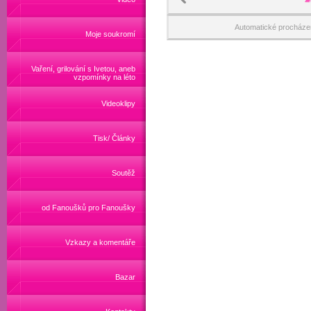
Automatické procháze
Moje soukromí
Vaření, grilování s Ivetou, aneb
vzpomínky na léto
Videoklipy
Tisk/ Články
Soutěž
od Fanoušků pro Fanoušky
Vzkazy a komentáře
Bazar