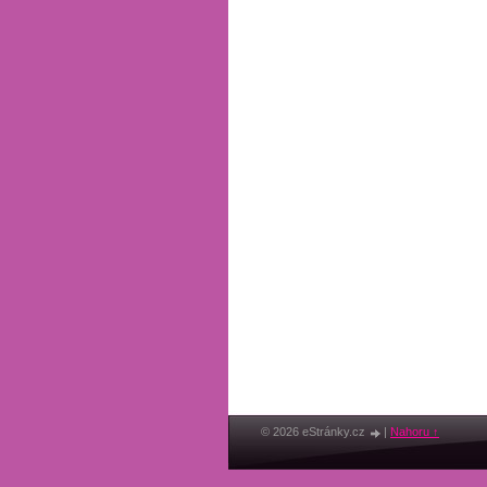
© 2026 eStránky.cz
|
Nahoru ↑