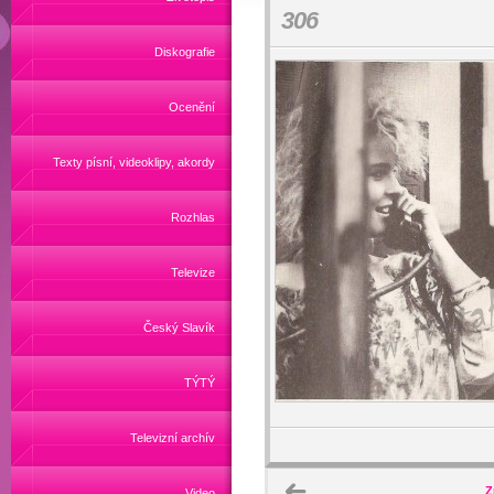
306
Diskografie
Ocenění
Texty písní, videoklipy, akordy
Rozhlas
Televize
Český Slavík
TÝTÝ
Televizní archív
Z
Video