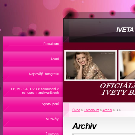
IVET
Fotoalbum
Úvod
Nejnovější fotografie
LP, MC, CD, DVD k zakoupení v
eshopech, antikvariátech
Vystoupení
Úvod
»
Fotoalbum
»
Archív
»
306
Muzikály
Archív
Životopis