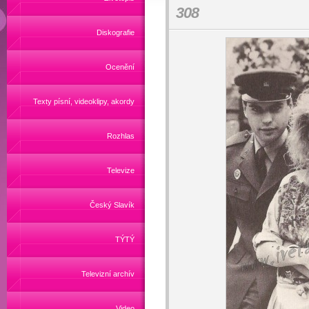
308
Diskografie
Ocenění
Texty písní, videoklipy, akordy
Rozhlas
Televize
Český Slavík
TÝTÝ
Televizní archív
Video