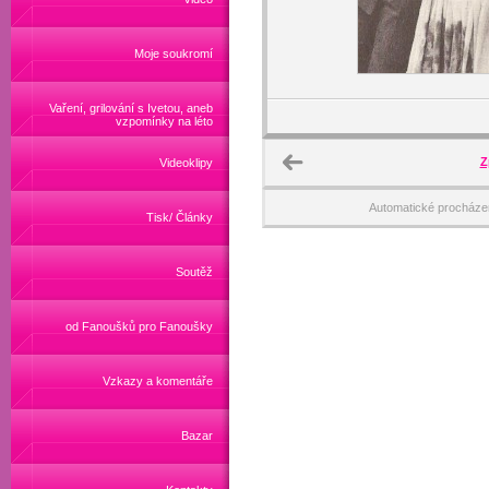
Moje soukromí
Vaření, grilování s Ivetou, aneb
vzpomínky na léto
Z
Videoklipy
Automatické procháze
Tisk/ Články
Soutěž
od Fanoušků pro Fanoušky
Vzkazy a komentáře
Bazar