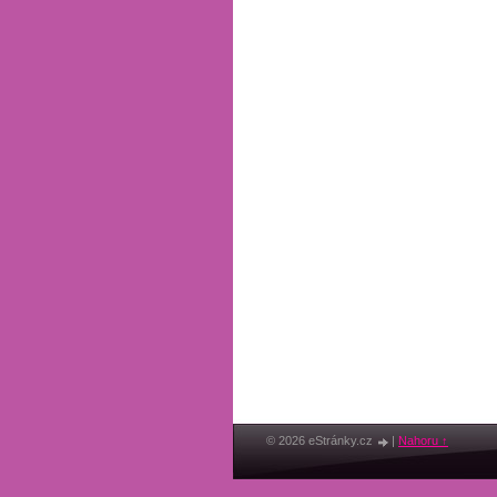
© 2026 eStránky.cz
|
Nahoru ↑