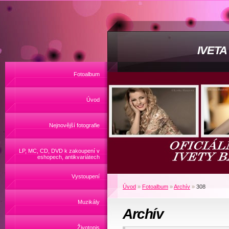
IVET
Fotoalbum
Úvod
Nejnovější fotografie
LP, MC, CD, DVD k zakoupení v
eshopech, antikvariátech
Vystoupení
Úvod
»
Fotoalbum
»
Archív
»
308
Muzikály
Archív
Životopis