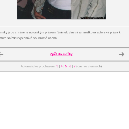
ímky jsou chráněny autorským právem. Snímek vlastní a majetková autorská práva k
omuto snímku vykonává soukromá osoba.
Zpět do složky
Automatické procházení:
3
|
4
|
5
|
6
|
7
(čas ve vteřinách)