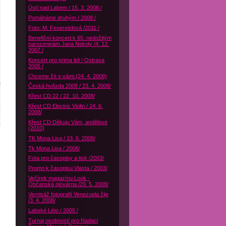
Ústí nad Labem / 15. 3. 2008 /
Pomáháme druhým / 2008 /
Foto: M. Feuereislová /2011 /
Benefiční koncert k 65. nedožitým
narozeninám Jana Nekoly /4. 12.
2007 /
Koncert pro prima lidi / Ostrava
2005 /
Chceme žít s vámi (24. 4. 2008)
Česká hvězda 2008 / 23. 4. 2008/
Křest CD 22 / 22. 10. 2008/
Křest CD Electric Violin / 24. 6.
2008/
Křest CD Děkuju Vám, andělové
(2010)
TK Mona Lisa / 13. 6. 2008/
Tk Mona Lisa / 2008/
Fota pro časopisy a tisk /2003/
Promo k časopisu Vlasta / 2003/
Večírek magazínu Look -
Občanská plovárna /29. 5. 2008/
Vernisáž fotografií Venezuela žije
/3. 4. 2008/
Labské Léto / 2005 /
Turnaj osobností pro Nadaci