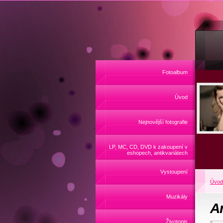
Fotoalbum
Úvod
Nejnovější fotografie
LP, MC, CD, DVD k zakoupení v
eshopech, antikvariátech
Vystoupení
Úvod
Muzikály
A
Životopis