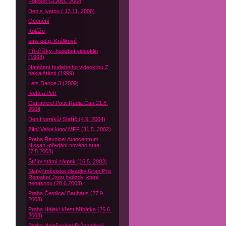
Fotoset GLANC 2008
Den s Ivetou ( 13.11. 2008)
Ocenění
Koláže
sms od p. Králikové
Tři oříšky- hudební videoklip
(1998)
Natáčení hudebního videoklipu Z
pekla štěstí (1999)
Lets Dance 3 (2009)
Iveta a Petr
Ostravice/ Pouť Radia Čas 21.8.
2004
Den Horníků/ Staříč (4.9. 2004)
Zlín/ Velké kino/ MFF (31.5. 2002)
Praha Řevnice/ Autocentrum
Nissan -předání nového auta
(7.5.2003)
Štiřín/ státní zámek (16.5. 2003)
Slaný/ městske divadlo/ Gran Prix
Remake/ Jsou hvězdy, které
nehasnou (28.6.2003)
Praha Čestlice/ Bauhaus (27.9.
2003)
Praha Hájek/ křest hříbátka (26.6.
2003)
Praha Holešovice/ Průmyslový