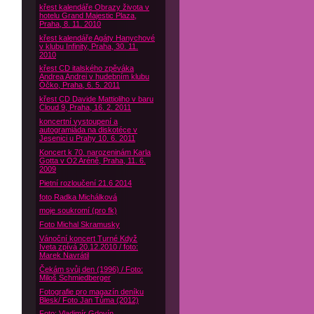
křest kalendáře Obrazy života v
hotelu Grand Majestic Plaza,
Praha, 8. 11. 2010
křest kalendáře Agáty Hanychové
v klubu Infinity, Praha, 30. 11.
2010
křest CD italského zpěváka
Andrea Andrei v hudebním klubu
Óčko, Praha, 6. 5. 2011
křest CD Davide Mattioliho v baru
Cloud 9, Praha, 16. 2. 2011
koncertní vystoupení a
autogramiáda na diskotéce v
Jesenici u Prahy 10. 6. 2011
Koncert k 70. narozeninám Karla
Gotta v O2 Aréně, Praha, 11. 6.
2009
Pietní rozloučení 21.6 2014
foto Radka Michálková
moje soukromí (pro fk)
Foto Michal Skramusky
Vánoční koncert Turné Když
Iveta zpívá 20.12.2010 / foto:
Marek Navrátil
Čekám svůj den (1996) / Foto:
Miloš Schmiedberger
Fotografie pro magazín deníku
Blesk/ Foto Jan Tůma (2012)
Foto: Vladimír Gdovín