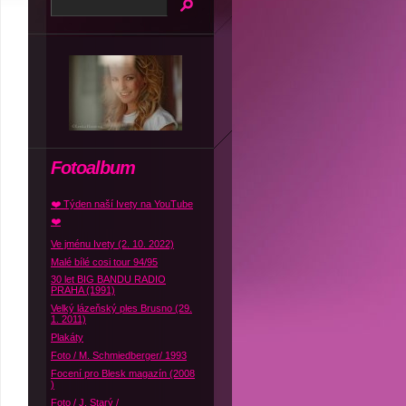
Fotoalbum
❤️ Týden naší Ivety na YouTube
❤️
Ve jménu Ivety (2. 10. 2022)
Malé bílé cosi tour 94/95
30 let BIG BANDU RADIO
PRAHA (1991)
Velký lázeňský ples Brusno (29.
1. 2011)
Plakáty
Foto / M. Schmiedberger/ 1993
Focení pro Blesk magazín (2008
)
Foto / J. Starý /