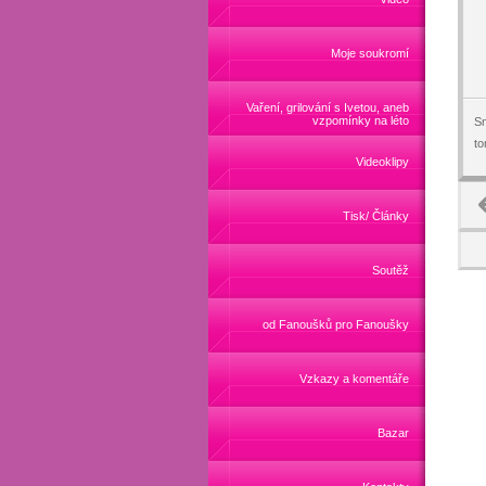
Moje soukromí
Vaření, grilování s Ivetou, aneb
vzpomínky na léto
Sn
t
Videoklipy
Tisk/ Články
Soutěž
od Fanoušků pro Fanoušky
Vzkazy a komentáře
Bazar