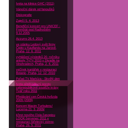
Iveta na klinice GHC (2011)
Vánoční dárek od fanoušků
Diskografie
Zaječí 5. 4. 2013
Benefiční koncert pro UNICEF -
Frenštát pod Radhoštěm
9.12.2005
Azzurro 26.4. 2013
ve stánku Ledový svět firmy
Čipito u Kauflandu na Jarově,
Praha, 12. 6. 2011
vyhlášení výsledků 20. ročníku
ankety TýTý 2010 v Divadle na
Vinohradech, Praha, 2. 4. 2011
večírek kartářek v restauraci
Botanic, Praha, 12. 12. 2010
Pořad TV Markíza - Skvělý den
Iveta předsedkyní poroty
celorepublikové soutěže krásy
Tvář roku 2011
Předávání cen Česká hvězda
2009 (2009)
Koncert Maxim Turbulenc/
Lucerna 21. 3. 2009/
křest nového čísla časopisu
LOOK červenec 2011 v
restauraci Střelecký ostrov,
Praha, 26. 5. 2011