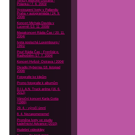
Terezy Maxové Ostrava -
Polanka / 7. 6. 2003/
Vystoupení Ivety v Pallandiu
Praha + autogramiáda / 24. 9.
2008/
Koncert Michala Davida v
Lucerně /13. 11. 2008/
Magakoncert Rádia Čas / 20. 11.
2004/
Iveta posluchá Luxembourg /
1991/
Pouť Rádia Čas - Frenštát p.
Radhoštěm /17. 7. 2004/
Koncert Hvězd- Ostrava / 2004/
Divadlo Hybernia /18. listopad
2008/
Fotografie ke klipům
Promo fotografie k albumům
D.I.L.A.N. Truck aréna (16. 6.
2012)
Vánoční koncert Karla Gotta
(1986)
29. 4. - výročí úmrtí
8. 4. Nezapomeneme!
Proměna Ivety ve studiu
kadeřnictví Advance (2010)
Hudební videoklipy