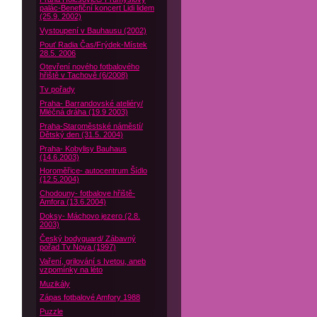
palác-Benefiční koncert Lidi lidem
(25.9. 2002)
Vystoupení v Bauhausu (2002)
Pouť Radia Čas/Frýdek-Místek
28.5. 2006
Otevření nového fotbalového
hřiště v Tachově (6/2008)
Tv pořady
Praha- Barrandovské ateliéry/
Mléčná dráha (19.9 2003)
Praha-Staroměstské náměstí/
Dětský den (31.5. 2004)
Praha- Kobylisy Bauhaus
(14.6.2003)
Horoměřice- autocentrum Šídlo
(12.5.2004)
Chodouny- fotbalove hřiště-
Amfora (13.6.2004)
Doksy- Máchovo jezero (2.8.
2003)
Český bodyguard/ Zábavný
pořad Tv Nova (1997)
Vaření, grilování s Ivetou, aneb
vzpomínky na léto
Muzikály
Zápas fotbalové Amfory 1988
Puzzle