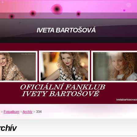
IVETA BARTOŠOVÁ
»
Fotoalbum
»
Archív
»
334
rchív