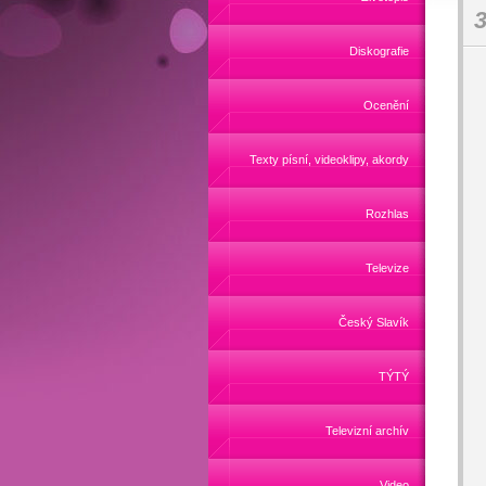
3
Diskografie
Ocenění
Texty písní, videoklipy, akordy
Rozhlas
Televize
Český Slavík
TÝTÝ
Televizní archív
Video