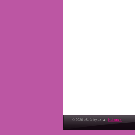
© 2026 eStránky.cz
|
Nahoru ↑