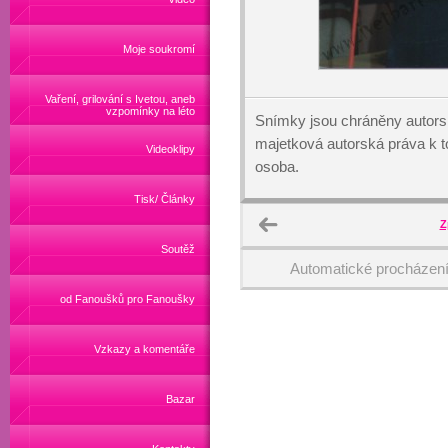
Moje soukromí
Vaření, grilování s Ivetou, aneb
vzpomínky na léto
Snímky jsou chráněny autors
majetková autorská práva k
Videoklipy
osoba.
Tisk/ Články
Z
Soutěž
Automatické procházen
od Fanoušků pro Fanoušky
Vzkazy a komentáře
Bazar