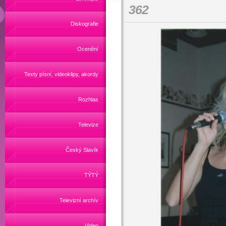
362
Diskografie
Ocenění
Texty písní, videoklipy, akordy
Rozhlas
Televize
Český Slavík
TÝTÝ
Televizní archív
Video