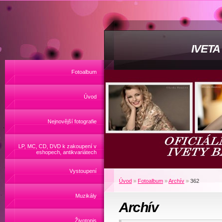
IVET
Fotoalbum
Úvod
Nejnovější fotografie
LP, MC, CD, DVD k zakoupení v
eshopech, antikvariátech
Vystoupení
Úvod
»
Fotoalbum
»
Archív
»
362
Muzikály
Archív
Životopis