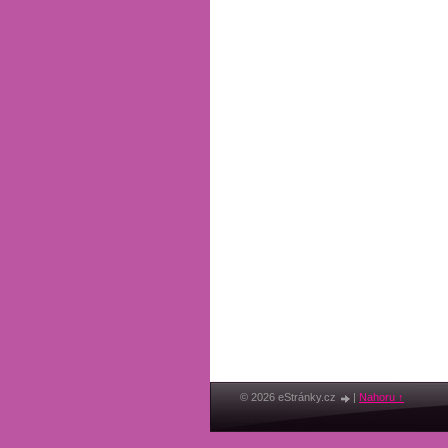
© 2026 eStránky.cz
|
Nahoru ↑