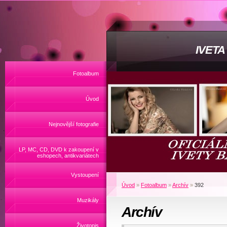
IVET
Fotoalbum
Úvod
Nejnovější fotografie
LP, MC, CD, DVD k zakoupení v
eshopech, antikvariátech
Vystoupení
Úvod
»
Fotoalbum
»
Archív
»
392
Muzikály
Archív
Životopis