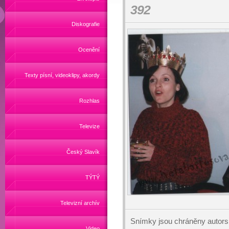
392
Diskografie
Ocenění
Texty písní, videoklipy, akordy
Rozhlas
Televize
Český Slavík
TÝTÝ
Televizní archív
Snímky jsou chráněny autors
Video