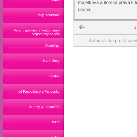
majetková autorská práva k
osoba.
Moje soukromí
Z
Vaření, grilování s Ivetou, aneb
vzpomínky na léto
Automatické procházen
Videoklipy
Tisk/ Články
Soutěž
od Fanoušků pro Fanoušky
Vzkazy a komentáře
Bazar