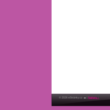
© 2026 eStránky.cz
|
Nahoru ↑