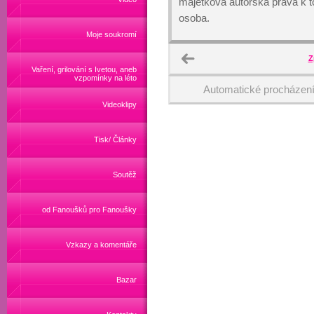
majetková autorská práva k
osoba.
Moje soukromí
Z
Vaření, grilování s Ivetou, aneb
vzpomínky na léto
Automatické procházen
Videoklipy
Tisk/ Články
Soutěž
od Fanoušků pro Fanoušky
Vzkazy a komentáře
Bazar