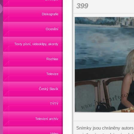
399
Diskografie
Ocenění
Texty písní, videoklipy, akordy
Rozhlas
Televize
Český Slavík
TÝTÝ
Televizní archív
Snímky jsou chráněny autors
Video