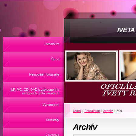
IVET
Fotoalbum
Úvod
Nejnovější fotografie
LP, MC, CD, DVD k zakoupení v
eshopech, antikvariátech
Vystoupení
Úvod
»
Fotoalbum
»
Archív
»
399
Muzikály
Archív
Životopis