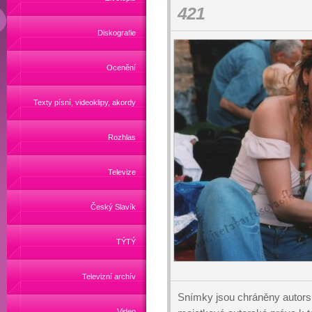
421
Diskografie
Ocenění
Texty písní, videoklipy, akordy
Rozhlas
Televize
Český Slavík
TÝTÝ
Televizní archív
Snímky jsou chráněny autors
Video