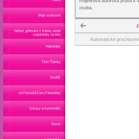
majetková autorská práva k
osoba.
Moje soukromí
Z
Vaření, grilování s Ivetou, aneb
vzpomínky na léto
Automatické procházen
Videoklipy
Tisk/ Články
Soutěž
od Fanoušků pro Fanoušky
Vzkazy a komentáře
Bazar