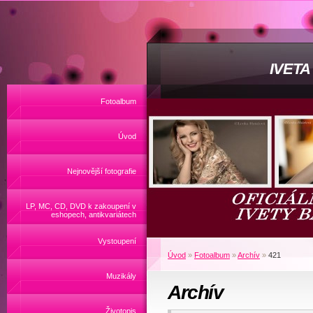
IVET
Fotoalbum
Úvod
Nejnovější fotografie
LP, MC, CD, DVD k zakoupení v
eshopech, antikvariátech
Vystoupení
Úvod
»
Fotoalbum
»
Archív
»
421
Muzikály
Archív
Životopis