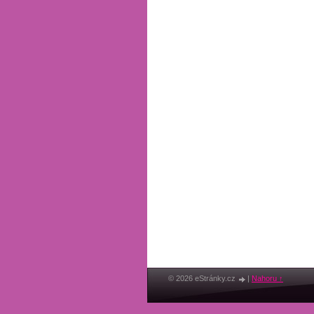
© 2026 eStránky.cz
|
Nahoru ↑