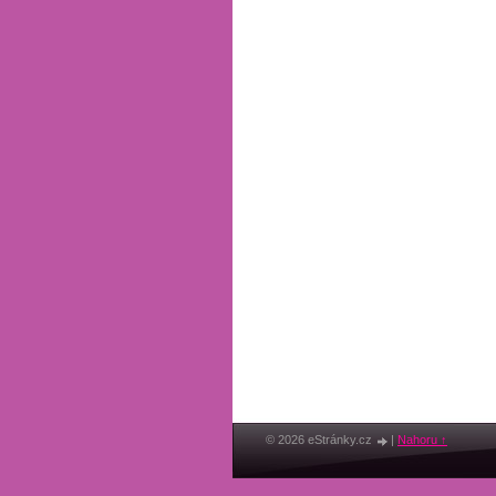
© 2026 eStránky.cz
|
Nahoru ↑