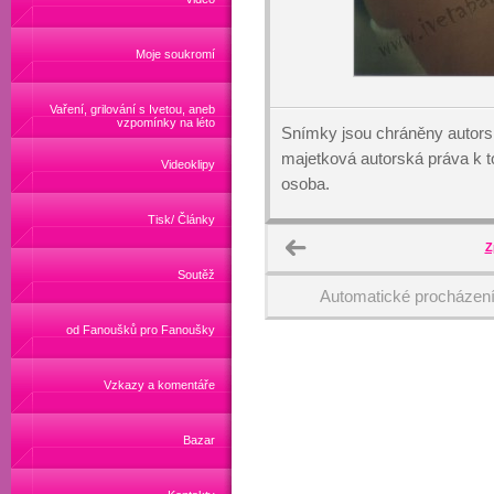
Moje soukromí
Vaření, grilování s Ivetou, aneb
vzpomínky na léto
Snímky jsou chráněny autors
majetková autorská práva k
Videoklipy
osoba.
Tisk/ Články
Z
Soutěž
Automatické procházen
od Fanoušků pro Fanoušky
Vzkazy a komentáře
Bazar