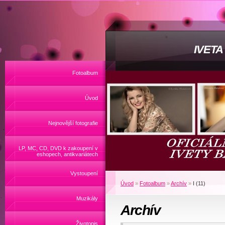
IVET
Fotoalbum
Úvod
Nejnovější fotografie
LP, MC, CD, DVD k zakoupení v
eshopech, antikvariátech
Vystoupení
Úvod
»
Fotoalbum
»
Archív
»
I (11)
Muzikály
Archív
Životopis