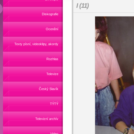
I (11)
Diskografie
Ocenění
Texty písní, videoklipy, akordy
Rozhlas
Televize
Český Slavík
TÝTÝ
Televizní archív
Video