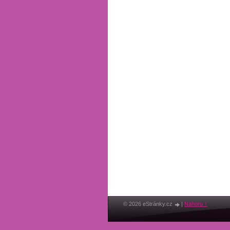
© 2026 eStránky.cz
|
Nahoru ↑