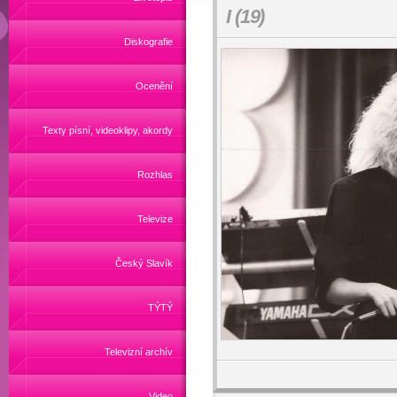
I (19)
Diskografie
Ocenění
Texty písní, videoklipy, akordy
Rozhlas
Televize
Český Slavík
TÝTÝ
Televizní archív
Video