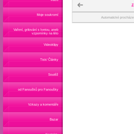
Z
Moje soukromí
Automatické procháze
Vaření, grilování s Ivetou, aneb
vzpomínky na léto
Videoklipy
Tisk/ Články
Soutěž
od Fanoušků pro Fanoušky
Vzkazy a komentáře
Bazar