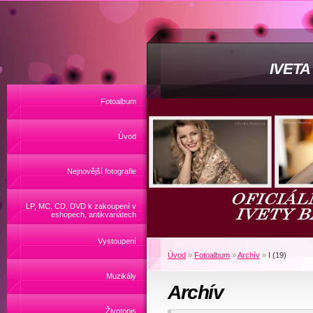
IVET
Fotoalbum
Úvod
Nejnovější fotografie
LP, MC, CD, DVD k zakoupení v
eshopech, antikvariátech
Vystoupení
Úvod
»
Fotoalbum
»
Archív
»
I (19)
Muzikály
Archív
Životopis