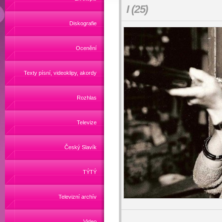
I (25)
Diskografie
Ocenění
Texty písní, videoklipy, akordy
Rozhlas
Televize
Český Slavík
TÝTÝ
Televizní archív
Video