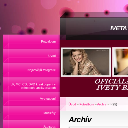
IVET
Fotoalbum
Úvod
Nejnovější fotografie
LP, MC, CD, DVD k zakoupení v
eshopech, antikvariátech
Vystoupení
Úvod
»
Fotoalbum
»
Archív
»
I (25)
Muzikály
Archív
Životopis