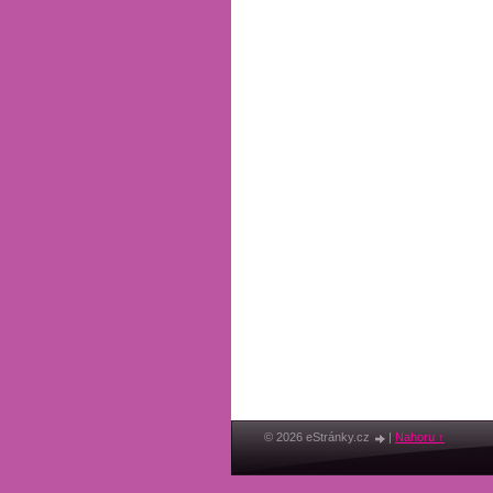
© 2026 eStránky.cz
|
Nahoru ↑