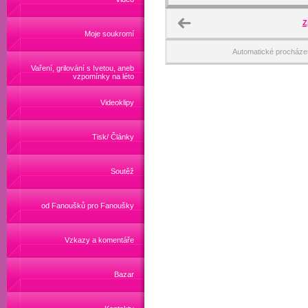
Z
Moje soukromí
Automatické procháze
Vaření, grilování s Ivetou, aneb
vzpomínky na léto
Videoklipy
Tisk/ Články
Soutěž
od Fanoušků pro Fanoušky
Vzkazy a komentáře
Bazar