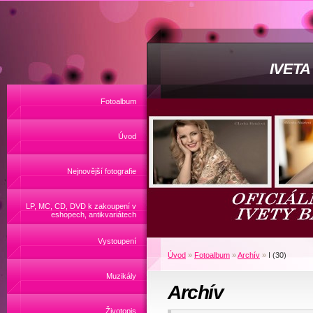
IVET
Fotoalbum
Úvod
Nejnovější fotografie
LP, MC, CD, DVD k zakoupení v
eshopech, antikvariátech
Vystoupení
Úvod
»
Fotoalbum
»
Archív
»
I (30)
Muzikály
Archív
Životopis