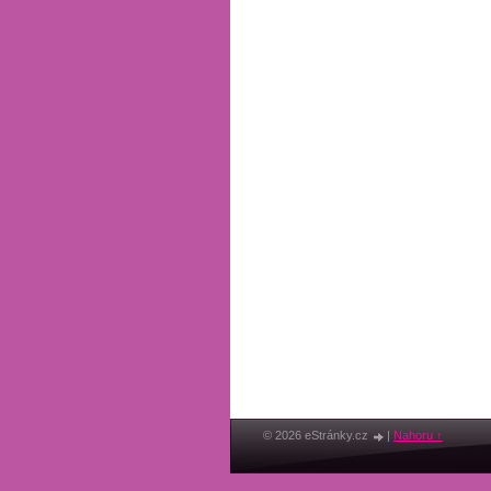
© 2026 eStránky.cz
|
Nahoru ↑