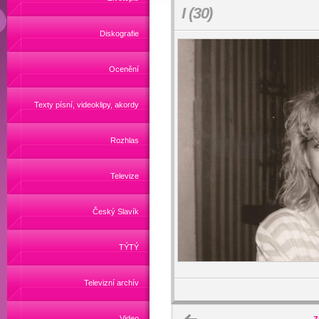
I (30)
Diskografie
Ocenění
Texty písní, videoklipy, akordy
Rozhlas
Televize
Český Slavík
TÝTÝ
Televizní archív
Video