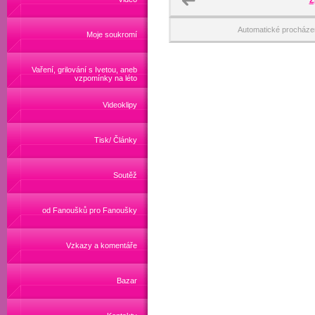
Z
Automatické procháze
Moje soukromí
Vaření, grilování s Ivetou, aneb
vzpomínky na léto
Videoklipy
Tisk/ Články
Soutěž
od Fanoušků pro Fanoušky
Vzkazy a komentáře
Bazar