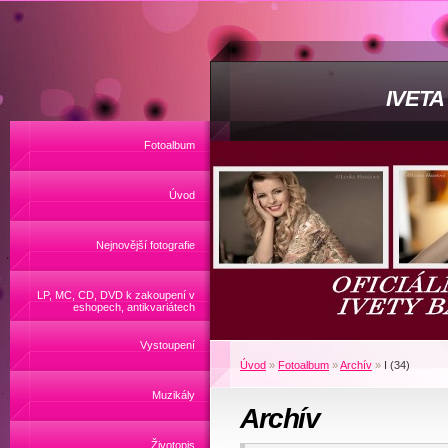
IVET
Fotoalbum
Úvod
Nejnovější fotografie
LP, MC, CD, DVD k zakoupení v
eshopech, antikvariátech
Vystoupení
Úvod
»
Fotoalbum
»
Archív
»
I (34)
Muzikály
Archív
Životopis