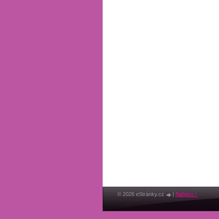
© 2026 eStránky.cz
|
Nahoru ↑