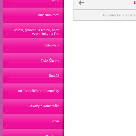
Z
Moje soukromí
Automatické procháze
Vaření, grilování s Ivetou, aneb
vzpomínky na léto
Videoklipy
Tisk/ Články
Soutěž
od Fanoušků pro Fanoušky
Vzkazy a komentáře
Bazar