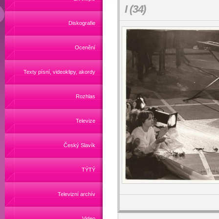
I (34)
Diskografie
Ocenění
Texty písní, videoklipy, akordy
Rozhlas
Televize
Český Slavík
TÝTÝ
Televizní archív
Video