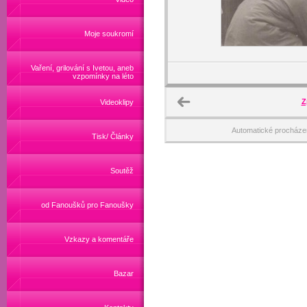
Moje soukromí
Vaření, grilování s Ivetou, aneb
vzpomínky na léto
Z
Videoklipy
Automatické procháze
Tisk/ Články
Soutěž
od Fanoušků pro Fanoušky
Vzkazy a komentáře
Bazar