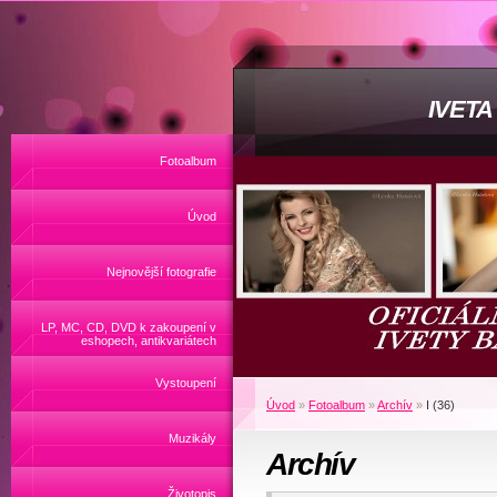
IVET
Fotoalbum
Úvod
Nejnovější fotografie
LP, MC, CD, DVD k zakoupení v
eshopech, antikvariátech
Vystoupení
Úvod
»
Fotoalbum
»
Archív
»
I (36)
Muzikály
Archív
Životopis