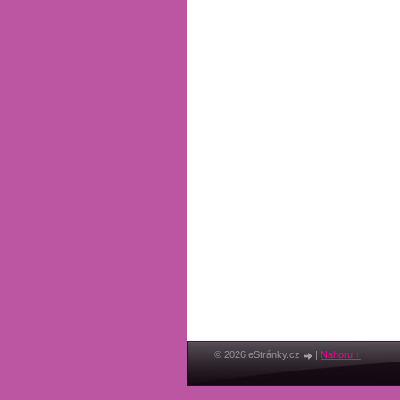
© 2026 eStránky.cz
|
Nahoru ↑