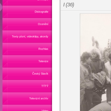
I (36)
Diskografie
Ocenění
Texty písní, videoklipy, akordy
Rozhlas
Televize
Český Slavík
TÝTÝ
Televizní archív
Video