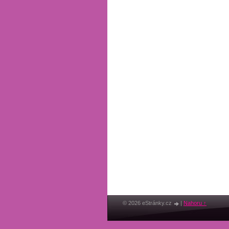
© 2026 eStránky.cz
|
Nahoru ↑