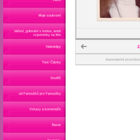
Moje soukromí
Vaření, grilování s Ivetou, aneb
vzpomínky na léto
Z
Videoklipy
Automatické procháze
Tisk/ Články
Soutěž
od Fanoušků pro Fanoušky
Vzkazy a komentáře
Bazar