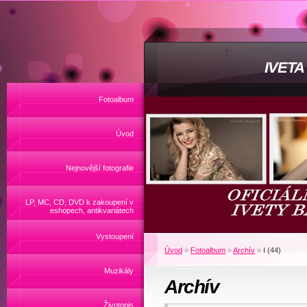
IVET
Fotoalbum
Úvod
Nejnovější fotografie
LP, MC, CD, DVD k zakoupení v
eshopech, antikvariátech
Vystoupení
Úvod
»
Fotoalbum
»
Archív
»
I (44)
Muzikály
Archív
Životopis