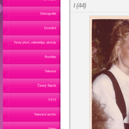
I (44)
Diskografie
Ocenění
Texty písní, videoklipy, akordy
Rozhlas
Televize
Český Slavík
TÝTÝ
Televizní archív
Video