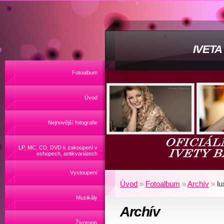
IVET
Fotoalbum
Úvod
Nejnovější fotografie
LP, MC, CD, DVD k zakoupení v
eshopech, antikvariátech
Vystoupení
Úvod
»
Fotoalbum
»
Archív
»
l
Muzikály
Archív
Životopis