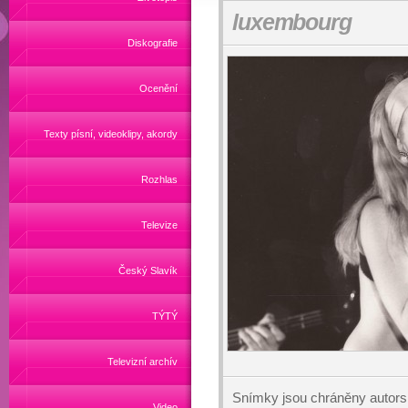
luxembourg
Diskografie
Ocenění
Texty písní, videoklipy, akordy
Rozhlas
Televize
Český Slavík
TÝTÝ
Televizní archív
Snímky jsou chráněny autors
Video