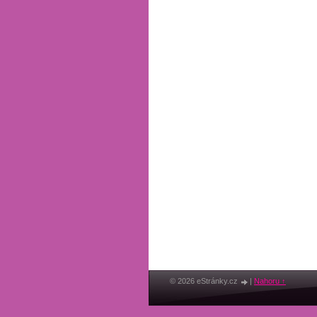
© 2026 eStránky.cz
|
Nahoru ↑