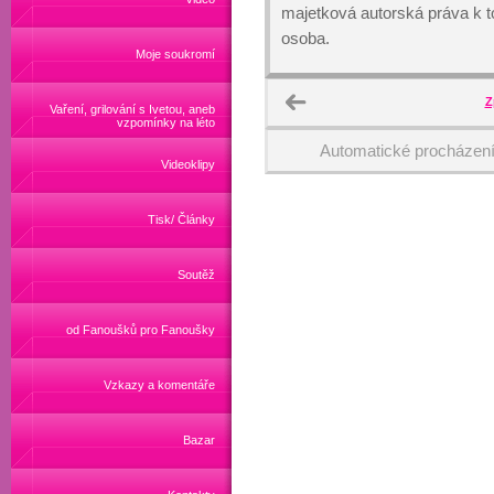
majetková autorská práva k
osoba.
Moje soukromí
Z
Vaření, grilování s Ivetou, aneb
vzpomínky na léto
Automatické procházen
Videoklipy
Tisk/ Články
Soutěž
od Fanoušků pro Fanoušky
Vzkazy a komentáře
Bazar