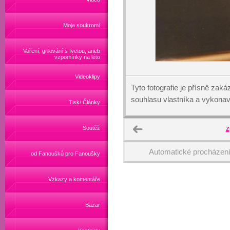
Moje soukromí
Vaření, grilování s Ivetou, aneb
vzpomínky na léto
Videoklipy
Tyto fotografie je přísně zak
souhlasu vlastníka a vykonav
Tisk/ Články
Soutěž
Z
Automatické procházen
od Fanoušků pro Fanoušky
Vzkazy a komentáře
Bazar