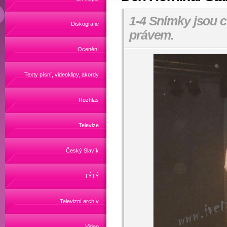
1-4 Snímky jsou 
Diskografie
právem.
Ocenění
Texty písní, videoklipy, akordy
Rozhlas
Televize
Český Slavík
TÝTÝ
Televizní archív
Video