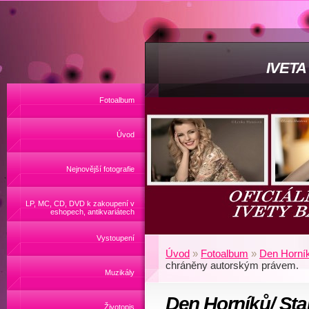
IVET
Fotoalbum
Úvod
Nejnovější fotografie
LP, MC, CD, DVD k zakoupení v
eshopech, antikvariátech
Vystoupení
Úvod
»
Fotoalbum
»
Den Horník
chráněny autorským právem.
Muzikály
Den Horníků/ Stař
Životopis