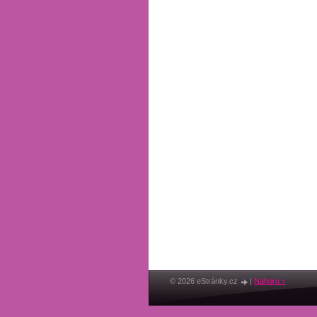
© 2026 eStránky.cz
|
Nahoru ↑