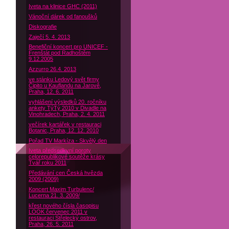
Iveta na klinice GHC (2011)
Vánoční dárek od fanoušků
Diskografie
Zaječí 5. 4. 2013
Benefiční koncert pro UNICEF -
Frenštát pod Radhoštěm
9.12.2005
Azzurro 26.4. 2013
ve stánku Ledový svět firmy
Čipito u Kauflandu na Jarově,
Praha, 12. 6. 2011
vyhlášení výsledků 20. ročníku
ankety TýTý 2010 v Divadle na
Vinohradech, Praha, 2. 4. 2011
večírek kartářek v restauraci
Botanic, Praha, 12. 12. 2010
Pořad TV Markíza - Skvělý den
Iveta předsedkyní poroty
celorepublikové soutěže krásy
Tvář roku 2011
Předávání cen Česká hvězda
2009 (2009)
Koncert Maxim Turbulenc/
Lucerna 21. 3. 2009/
křest nového čísla časopisu
LOOK červenec 2011 v
restauraci Střelecký ostrov,
Praha, 26. 5. 2011