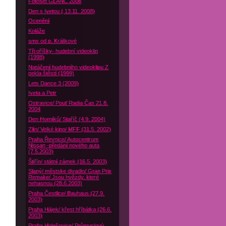
Fotoset GLANC 2008
Den s Ivetou ( 13.11. 2008)
Ocenění
Koláže
sms od p. Králikové
Tři oříšky- hudební videoklip
(1998)
Natáčení hudebního videoklipu Z
pekla štěstí (1999)
Lets Dance 3 (2009)
Iveta a Petr
Ostravice/ Pouť Radia Čas 21.8.
2004
Den Horníků/ Staříč (4.9. 2004)
Zlín/ Velké kino/ MFF (31.5. 2002)
Praha Řevnice/ Autocentrum
Nissan -předání nového auta
(7.5.2003)
Štiřín/ státní zámek (16.5. 2003)
Slaný/ městske divadlo/ Gran Prix
Remake/ Jsou hvězdy, které
nehasnou (28.6.2003)
Praha Čestlice/ Bauhaus (27.9.
2003)
Praha Hájek/ křest hříbátka (26.6.
2003)
Praha Holešovice/ Průmyslový