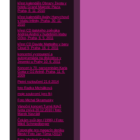
křest kalendáře Obrazy života v
hotelu Grand Majestic Plaza,
Praha, 8. 11. 2010
křest kalendáře Agáty Hanychové
v klubu Infinity, Praha, 30. 11.
2010
křest CD italského zpěváka
Andrea Andrei v hudebním klubu
Óčko, Praha, 6. 5. 2011
křest CD Davide Mattioliho v baru
Cloud 9, Praha, 16. 2. 2011
koncertní vystoupení a
autogramiáda na diskotéce v
Jesenici u Prahy 10. 6. 2011
Koncert k 70. narozeninám Karla
Gotta v O2 Aréně, Praha, 11. 6.
2009
Pietní rozloučení 21.6 2014
foto Radka Michálková
moje soukromí (pro fk)
Foto Michal Skramusky
Vánoční koncert Turné Když
Iveta zpívá 20.12.2010 / foto:
Marek Navrátil
Čekám svůj den (1996) / Foto:
Miloš Schmiedberger
Fotografie pro magazín deníku
Blesk/ Foto Jan Tůma (2012)
Foto: Vladimír Gdovín