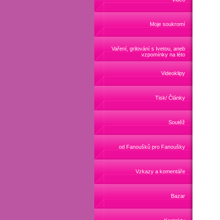
Moje soukromí
Vaření, grilování s Ivetou, aneb
vzpomínky na léto
Videoklipy
Tisk/ Články
Soutěž
od Fanoušků pro Fanoušky
Vzkazy a komentáře
Bazar