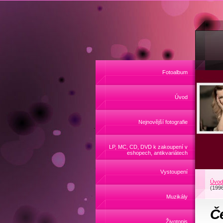
Fotoalbum
Úvod
Nejnovější fotografie
LP, MC, CD, DVD k zakoupení v
eshopech, antikvariátech
Vystoupení
Úvod
(199
Muzikály
Č
Životopis