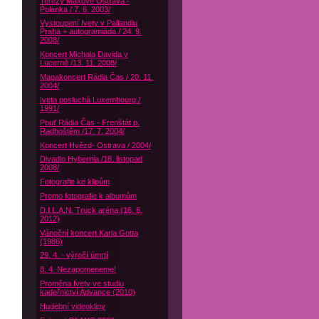
Terezy Maxové Ostrava -
Polanka / 7. 6. 2003/
Vystoupení Ivety v Pallandiu
Praha + autogramiáda / 24. 9.
2008/
Koncert Michala Davida v
Lucerně /13. 11. 2008/
Magakoncert Rádia Čas / 20. 11.
2004/
Iveta posluchá Luxembourg /
1991/
Pouť Rádia Čas - Frenštát p.
Radhoštěm /17. 7. 2004/
Koncert Hvězd- Ostrava / 2004/
Divadlo Hybernia /18. listopad
2008/
Fotografie ke klipům
Promo fotografie k albumům
D.I.L.A.N. Truck aréna (16. 6.
2012)
Vánoční koncert Karla Gotta
(1986)
29. 4. - výročí úmrtí
8. 4. Nezapomeneme!
Proměna Ivety ve studiu
kadeřnictví Advance (2010)
Hudební videoklipy