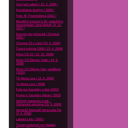
Ústí nad Labem / 15. 3. 2008 /
Pomáháme druhým / 2008 /
Foto: M. Feuereislová /2011 /
Benefiční koncert k 65. nedožitým
narozeninám Jana Nekoly /4. 12.
2007 /
Koncert pro prima lidi / Ostrava
2005 /
Chceme žít s vámi (24. 4. 2008)
Česká hvězda 2008 / 23. 4. 2008/
Křest CD 22 / 22. 10. 2008/
Křest CD Electric Violin / 24. 6.
2008/
Křest CD Děkuju Vám, andělové
(2010)
TK Mona Lisa / 13. 6. 2008/
Tk Mona Lisa / 2008/
Fota pro časopisy a tisk /2003/
Promo k časopisu Vlasta / 2003/
Večírek magazínu Look -
Občanská plovárna /29. 5. 2008/
Vernisáž fotografií Venezuela žije
/3. 4. 2008/
Labské Léto / 2005 /
Turnaj osobností pro Nadaci