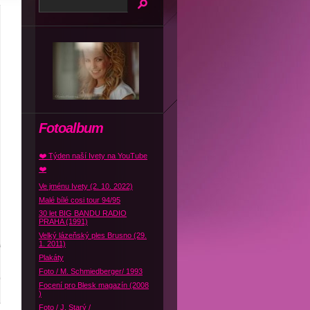
Fotoalbum
❤️ Týden naší Ivety na YouTube
❤️
Ve jménu Ivety (2. 10. 2022)
Malé bílé cosi tour 94/95
30 let BIG BANDU RADIO
PRAHA (1991)
Velký lázeňský ples Brusno (29.
1. 2011)
Plakáty
Foto / M. Schmiedberger/ 1993
Focení pro Blesk magazín (2008
)
Foto / J. Starý /