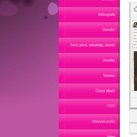
Č
Diskografie
Ocenění
Texty písní, videoklipy, akordy
Rozhlas
Televize
Český Slavík
TÝTÝ
Televizní archív
Video