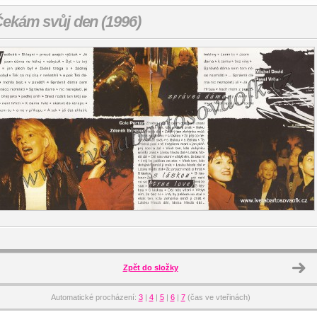
ekám svůj den (1996)
Zpět do složky
Automatické procházení:
3
|
4
|
5
|
6
|
7
(čas ve vteřinách)