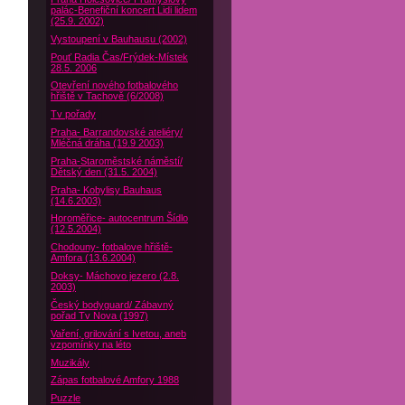
palác-Benefiční koncert Lidi lidem
(25.9. 2002)
Vystoupení v Bauhausu (2002)
Pouť Radia Čas/Frýdek-Místek
28.5. 2006
Otevření nového fotbalového
hřiště v Tachově (6/2008)
Tv pořady
Praha- Barrandovské ateliéry/
Mléčná dráha (19.9 2003)
Praha-Staroměstské náměstí/
Dětský den (31.5. 2004)
Praha- Kobylisy Bauhaus
(14.6.2003)
Horoměřice- autocentrum Šídlo
(12.5.2004)
Chodouny- fotbalove hřiště-
Amfora (13.6.2004)
Doksy- Máchovo jezero (2.8.
2003)
Český bodyguard/ Zábavný
pořad Tv Nova (1997)
Vaření, grilování s Ivetou, aneb
vzpomínky na léto
Muzikály
Zápas fotbalové Amfory 1988
Puzzle