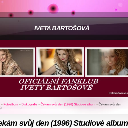
IVETA BARTOŠOVÁ
»
Fotoalbum
»
Diskografie
»
Čekám svůj den (1996) Studiové album
»
Čekám svůj den
6)
ekám svůj den (1996) Studiové album