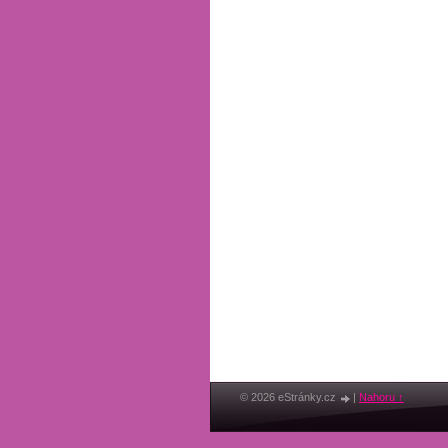
© 2026 eStránky.cz
|
Nahoru ↑