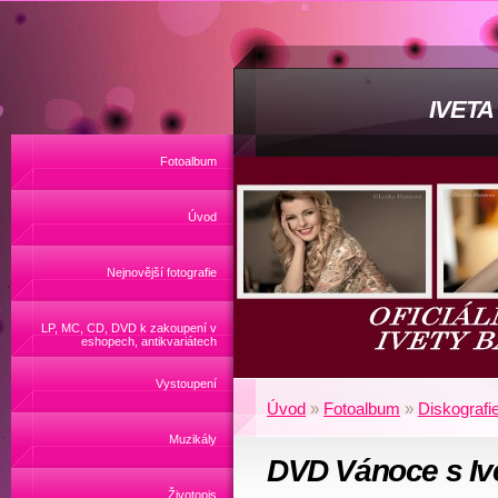
IVET
Fotoalbum
Úvod
Nejnovější fotografie
LP, MC, CD, DVD k zakoupení v
eshopech, antikvariátech
Vystoupení
Úvod
»
Fotoalbum
»
Diskografi
Muzikály
DVD Vánoce s Iv
Životopis