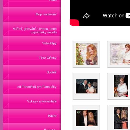
Moje soukromí
Vaření, grilování s Ivetou, aneb
vzpomínky na léto
Videoklipy
Tisk/ Články
Soutěž
od Fanoušků pro Fanoušky
Vzkazy a komentáře
Bazar