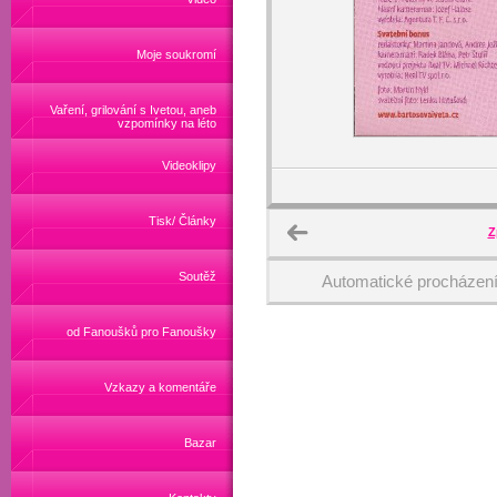
Moje soukromí
Vaření, grilování s Ivetou, aneb
vzpomínky na léto
Videoklipy
Tisk/ Články
Z
Soutěž
Automatické procházen
od Fanoušků pro Fanoušky
Vzkazy a komentáře
Bazar