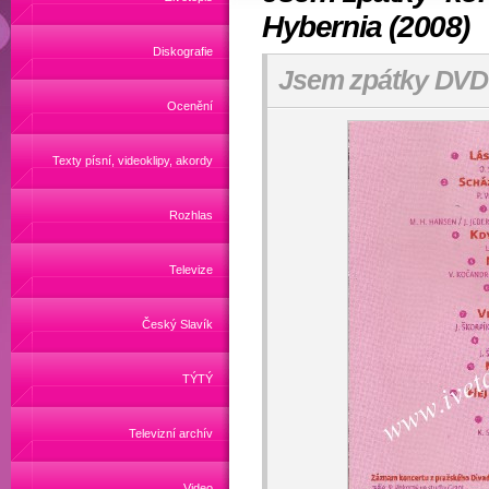
Hybernia (2008)
Diskografie
Jsem zpátky DVD 
Ocenění
Texty písní, videoklipy, akordy
Rozhlas
Televize
Český Slavík
TÝTÝ
Televizní archív
Video