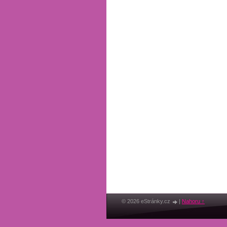
© 2026 eStránky.cz
|
Nahoru ↑