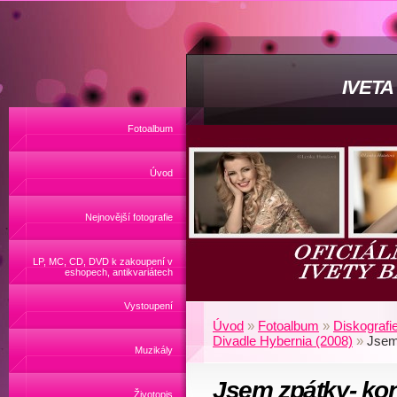
IVET
Fotoalbum
Úvod
Nejnovější fotografie
LP, MC, CD, DVD k zakoupení v
eshopech, antikvariátech
Vystoupení
Úvod
»
Fotoalbum
»
Diskografi
Divadle Hybernia (2008)
»
Jsem
Muzikály
Jsem zpátky- kon
Životopis