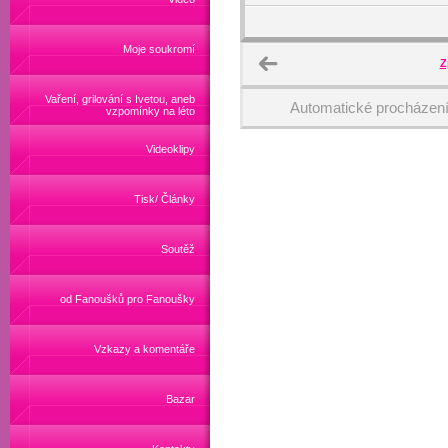
Moje soukromí
Z
Vaření, grilování s Ivetou, aneb
Automatické procházen
vzpomínky na léto
Videoklipy
Tisk/ Články
Soutěž
od Fanoušků pro Fanoušky
Vzkazy a komentáře
Bazar