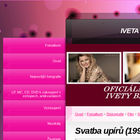
IVET
Fotoalbum
Úvod
Nejnovější fotografie
LP, MC, CD, DVD k zakoupení v
eshopech, antikvariátech
Vystoupení
Úvod
»
Fotoalbum
»
Diskografie
»
Film
»
S
Muzikály
Svatba upírů (19
Životopis