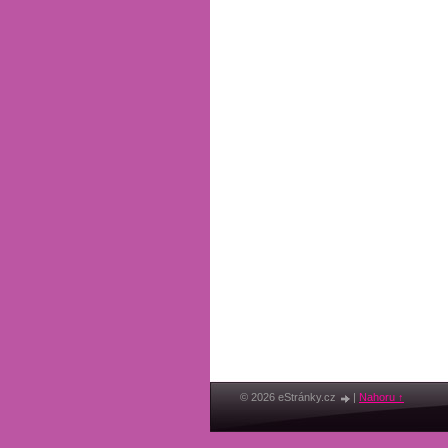
© 2026 eStránky.cz
|
Nahoru ↑