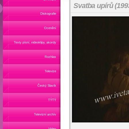
Svatba upírů (199
Diskografie
Ocenění
Texty písní, videoklipy, akordy
Rozhlas
Televize
Český Slavík
TÝTÝ
Televizní archív
Video