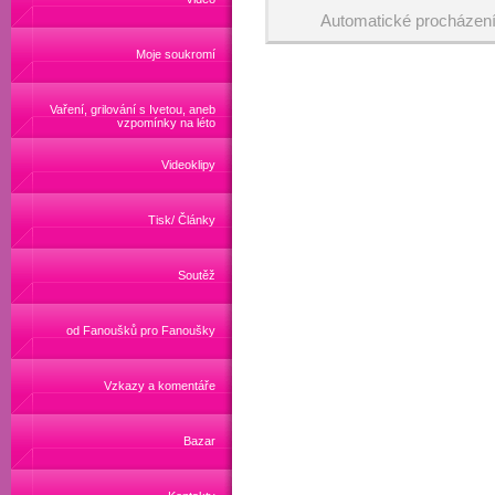
Automatické procházen
Moje soukromí
Vaření, grilování s Ivetou, aneb
vzpomínky na léto
Videoklipy
Tisk/ Články
Soutěž
od Fanoušků pro Fanoušky
Vzkazy a komentáře
Bazar