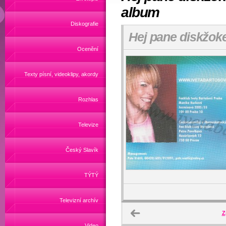
album
Diskografie
Hej pane diskžoke
Ocenění
Texty písní, videoklipy, akordy
Rozhlas
Televize
Český Slavík
TÝTÝ
Televizní archív
Z
Video