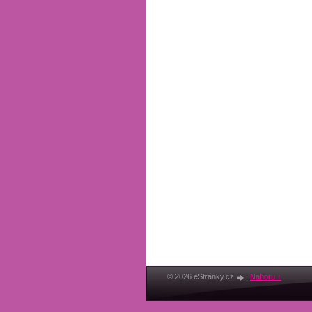
© 2026 eStránky.cz
|
Nahoru ↑