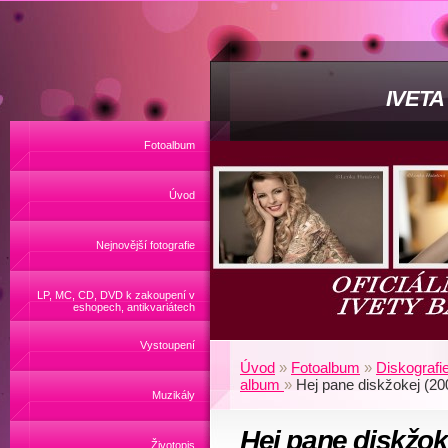
IVET
Fotoalbum
Úvod
Nejnovější fotografie
LP, MC, CD, DVD k zakoupení v
eshopech, antikvariátech
Vystoupení
Úvod
»
Fotoalbum
»
Diskografi
album
»
Hej pane diskžokej (20
Muzikály
Hej pane diskžok
Životopis