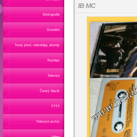
IB MC
Diskografie
Ocenění
Texty písní, videoklipy, akordy
Rozhlas
Televize
Český Slavík
TÝTÝ
Televizní archív
Video