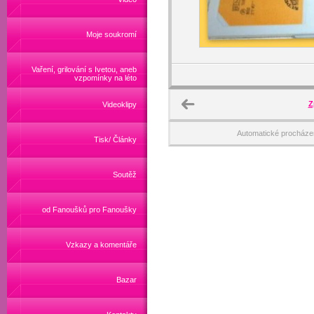
Moje soukromí
Vaření, grilování s Ivetou, aneb
vzpomínky na léto
Z
Videoklipy
Automatické procháze
Tisk/ Články
Soutěž
od Fanoušků pro Fanoušky
Vzkazy a komentáře
Bazar