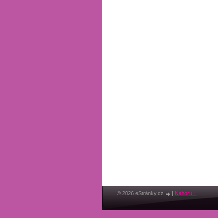
© 2026 eStránky.cz
|
Nahoru ↑