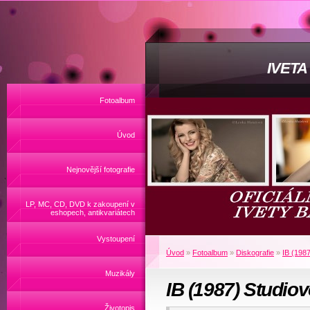
IVET
Fotoalbum
Úvod
Nejnovější fotografie
LP, MC, CD, DVD k zakoupení v
eshopech, antikvariátech
Vystoupení
Úvod
»
Fotoalbum
»
Diskografie
»
IB (198
Muzikály
IB (1987) Studio
Životopis