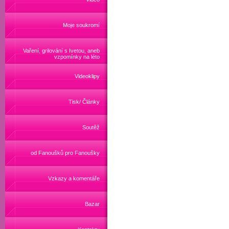
Moje soukromí
Vaření, grilování s Ivetou, aneb
vzpomínky na léto
Videoklipy
Tisk/ Články
Soutěž
od Fanoušků pro Fanoušky
Vzkazy a komentáře
Bazar