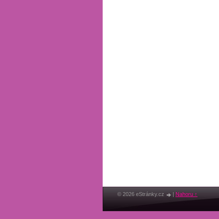
© 2026 eStránky.cz
|
Nahoru ↑