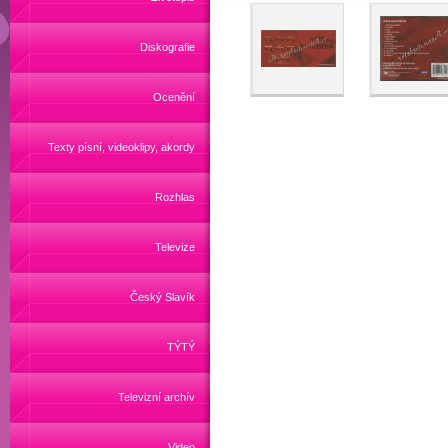
Diskografie
Ocenění
Texty písní, videoklipy, akordy
Rozhlas
Televize
Český Slavík
TÝTÝ
Televizní archív
Video