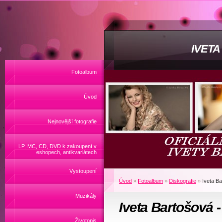
IVET
Fotoalbum
Úvod
Nejnovější fotografie
LP, MC, CD, DVD k zakoupení v
eshopech, antikvariátech
Vystoupení
Úvod
»
Fotoalbum
»
Diskografie
»
Iveta Ba
Muzikály
Iveta Bartošová -
Životopis