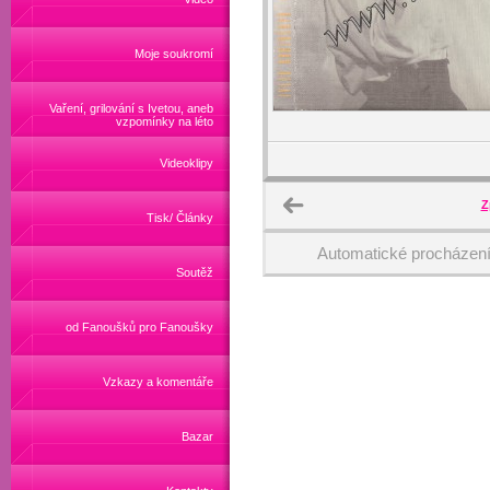
Moje soukromí
Vaření, grilování s Ivetou, aneb
vzpomínky na léto
Videoklipy
Z
Tisk/ Články
Automatické procházen
Soutěž
od Fanoušků pro Fanoušky
Vzkazy a komentáře
Bazar