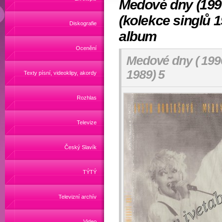
Medové dny (199
(kolekce singlů 
Diskografie
album
Ocenění
Medové dny ( 1996
1989) 5
Texty písní, videoklipy, akordy
Rozhlas
Televize
Český Slavík
TÝTÝ
Televizní archív
Video