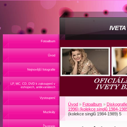
IVET
Fotoalbum
Úvod
Nejnovější fotografie
LP, MC, CD, DVD k zakoupení v
eshopech, antikvariátech
Vystoupení
Úvod
»
Fotoalbum
»
Diskografi
1996) (kolekce singlů 1984-19
Muzikály
(kolekce singlů 1984-1989) 5
Životopis