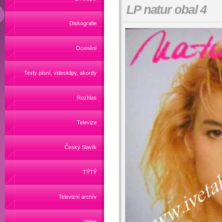
LP natur obal 4
Diskografie
Ocenění
Texty písní, videoklipy, akordy
Rozhlas
Televize
Český Slavík
TÝTÝ
Televizní archív
Video