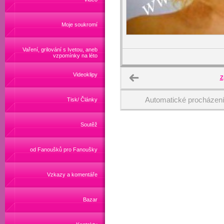
Moje soukromí
Vaření, grilování s Ivetou, aneb
vzpomínky na léto
Videoklipy
Z
Automatické procházen
Tisk/ Články
Soutěž
od Fanoušků pro Fanoušky
Vzkazy a komentáře
Bazar