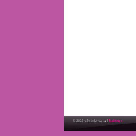
© 2026 eStránky.cz
|
Nahoru ↑