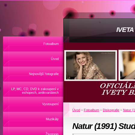
IVET
Fotoalbum
Úvod
Nejnovější fotografie
LP, MC, CD, DVD k zakoupení v
eshopech, antikvariátech
Vystoupení
Úvod
»
Fotoalbum
»
Diskografie
»
Natur (
Muzikály
Natur (1991) Stu
Životopis