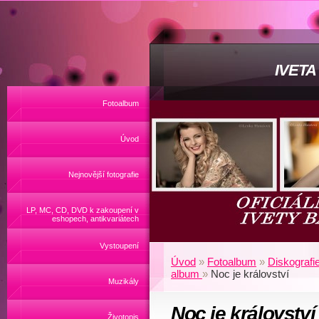
IVET
Fotoalbum
Úvod
Nejnovější fotografie
LP, MC, CD, DVD k zakoupení v
eshopech, antikvariátech
Vystoupení
Úvod
»
Fotoalbum
»
Diskografi
album
»
Noc je království
Muzikály
Noc je královstv
Životopis