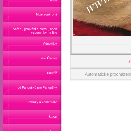
Moje soukromí
Vaření, grilování s Ivetou, aneb
vzpomínky na léto
Videoklipy
Tisk/ Články
Z
Soutěž
Automatické procházen
od Fanoušků pro Fanoušky
Vzkazy a komentáře
Bazar