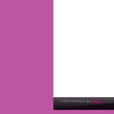
© 2026 eStránky.cz
|
Nahoru ↑