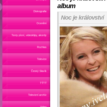
album
Diskografie
Noc je království
Ocenění
Texty písní, videoklipy, akordy
Rozhlas
Televize
Český Slavík
TÝTÝ
Televizní archív
Video