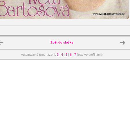
Zpět do složky
Automatické procházení:
3
|
4
|
5
|
6
|
7
(čas ve vteřinách)