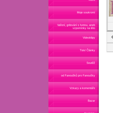
Moje soukromí
Vaření, grilování s Ivetou, aneb
vzpomínky na léto
Videoklipy
Tisk/ Články
Soutěž
od Fanoušků pro Fanoušky
Vzkazy a komentáře
Bazar