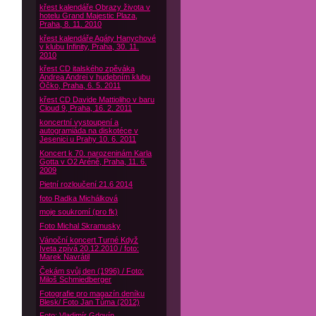
křest kalendáře Obrazy života v
hotelu Grand Majestic Plaza,
Praha, 8. 11. 2010
křest kalendáře Agáty Hanychové
v klubu Infinity, Praha, 30. 11.
2010
křest CD italského zpěváka
Andrea Andrei v hudebním klubu
Óčko, Praha, 6. 5. 2011
křest CD Davide Mattioliho v baru
Cloud 9, Praha, 16. 2. 2011
koncertní vystoupení a
autogramiáda na diskotéce v
Jesenici u Prahy 10. 6. 2011
Koncert k 70. narozeninám Karla
Gotta v O2 Aréně, Praha, 11. 6.
2009
Pietní rozloučení 21.6 2014
foto Radka Michálková
moje soukromí (pro fk)
Foto Michal Skramusky
Vánoční koncert Turné Když
Iveta zpívá 20.12.2010 / foto:
Marek Navrátil
Čekám svůj den (1996) / Foto:
Miloš Schmiedberger
Fotografie pro magazín deníku
Blesk/ Foto Jan Tůma (2012)
Foto: Vladimír Gdovín