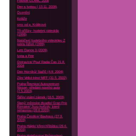
Fotoset GLANC 2008
Den s Ivetou ( 13.11. 2008)
Ocenění
Koláže
sms od p. Králikové
Tři oříšky- hudební videoklip
(1998)
Natáčení hudebního videoklipu Z
pekla štěstí (1999)
Lets Dance 3 (2009)
Iveta a Petr
Ostravice/ Pouť Radia Čas 21.8.
2004
Den Horníků/ Staříč (4.9. 2004)
Zlín/ Velké kino/ MFF (31.5. 2002)
Praha Řevnice/ Autocentrum
Nissan -předání nového auta
(7.5.2003)
Štiřín/ státní zámek (16.5. 2003)
Slaný/ městske divadlo/ Gran Prix
Remake/ Jsou hvězdy, které
nehasnou (28.6.2003)
Praha Čestlice/ Bauhaus (27.9.
2003)
Praha Hájek/ křest hříbátka (26.6.
2003)
Praha Holešovice/ Průmyslový