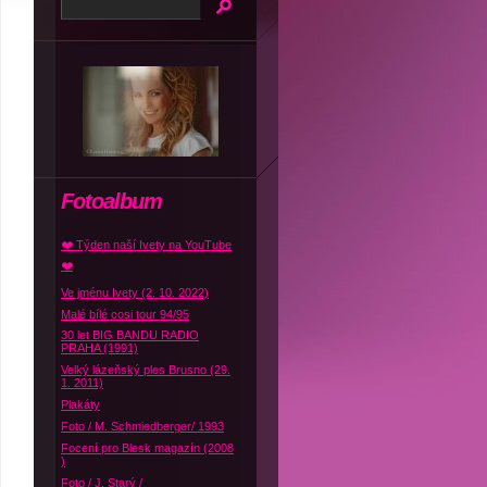
Fotoalbum
❤️ Týden naší Ivety na YouTube
❤️
Ve jménu Ivety (2. 10. 2022)
Malé bílé cosi tour 94/95
30 let BIG BANDU RADIO
PRAHA (1991)
Velký lázeňský ples Brusno (29.
1. 2011)
Plakáty
Foto / M. Schmiedberger/ 1993
Focení pro Blesk magazín (2008
)
Foto / J. Starý /