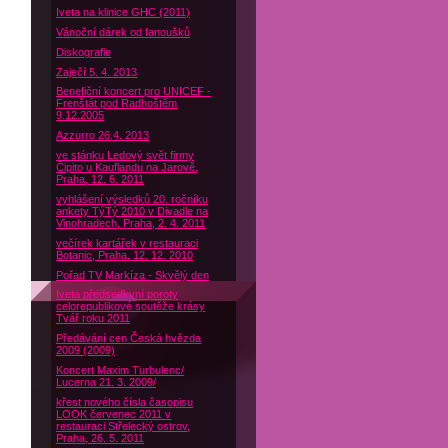
Iveta na klinice GHC (2011)
Vánoční dárek od fanoušků
Diskografie
Zaječí 5. 4. 2013
Benefiční koncert pro UNICEF -
Frenštát pod Radhoštěm
9.12.2005
Azzurro 26.4. 2013
ve stánku Ledový svět firmy
Čipito u Kauflandu na Jarově,
Praha, 12. 6. 2011
vyhlášení výsledků 20. ročníku
ankety TýTý 2010 v Divadle na
Vinohradech, Praha, 2. 4. 2011
večírek kartářek v restauraci
Botanic, Praha, 12. 12. 2010
Pořad TV Markíza - Skvělý den
Iveta předsedkyní poroty
celorepublikové soutěže krásy
Tvář roku 2011
Předávání cen Česká hvězda
2009 (2009)
Koncert Maxim Turbulenc/
Lucerna 21. 3. 2009/
křest nového čísla časopisu
LOOK červenec 2011 v
restauraci Střelecký ostrov,
Praha, 26. 5. 2011