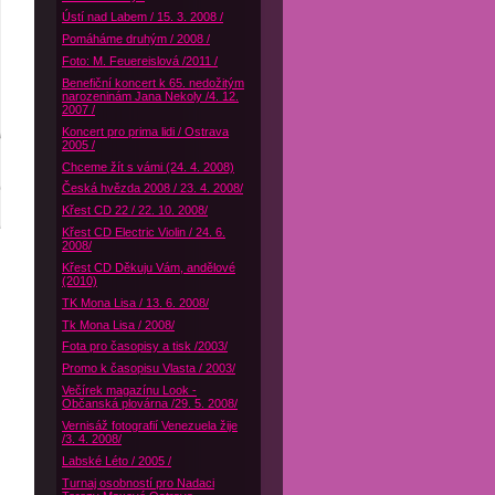
Ústí nad Labem / 15. 3. 2008 /
Pomáháme druhým / 2008 /
Foto: M. Feuereislová /2011 /
Benefiční koncert k 65. nedožitým
narozeninám Jana Nekoly /4. 12.
2007 /
Koncert pro prima lidi / Ostrava
2005 /
Chceme žít s vámi (24. 4. 2008)
Česká hvězda 2008 / 23. 4. 2008/
Křest CD 22 / 22. 10. 2008/
Křest CD Electric Violin / 24. 6.
2008/
Křest CD Děkuju Vám, andělové
(2010)
TK Mona Lisa / 13. 6. 2008/
Tk Mona Lisa / 2008/
Fota pro časopisy a tisk /2003/
Promo k časopisu Vlasta / 2003/
Večírek magazínu Look -
Občanská plovárna /29. 5. 2008/
Vernisáž fotografií Venezuela žije
/3. 4. 2008/
Labské Léto / 2005 /
Turnaj osobností pro Nadaci