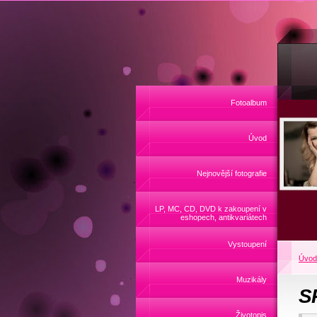
Fotoalbum
Úvod
Nejnovější fotografie
LP, MC, CD, DVD k zakoupení v
eshopech, antikvariátech
Vystoupení
Úvod
Muzikály
S
Životopis