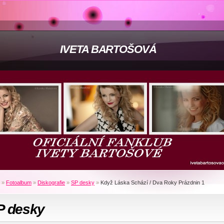
IVETA BARTOŠOVÁ
»
Fotoalbum
»
Diskografie
»
SP desky
»
Když Láska Schází / Dva Roky Prázdnin 1
P desky