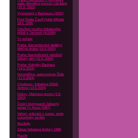
palác-Benefiční koncert Lidi lidem
(25.9. 2002)
Vystoupení v Bauhausu (2002)
Pouť Radia Čas/Frýdek-Místek
28.5. 2006
Otevření nového fotbalového
hřiště v Tachově (6/2008)
Tv pořady
Praha- Barrandovské ateliéry/
Mléčná dráha (19.9 2003)
Praha-Staroměstské náměstí/
Dětský den (31.5. 2004)
Praha- Kobylisy Bauhaus
(14.6.2003)
Horoměřice- autocentrum Šídlo
(12.5.2004)
Chodouny- fotbalove hřiště-
Amfora (13.6.2004)
Doksy- Máchovo jezero (2.8.
2003)
Český bodyguard/ Zábavný
pořad Tv Nova (1997)
Vaření, grilování s Ivetou, aneb
vzpomínky na léto
Muzikály
Zápas fotbalové Amfory 1988
Puzzle