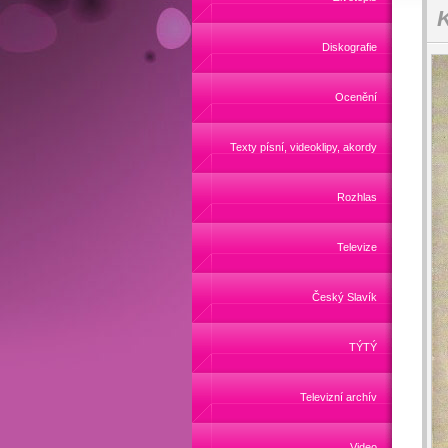
K
Diskografie
Ocenění
Texty písní, videoklipy, akordy
Rozhlas
Televize
Český Slavík
TÝTÝ
Televizní archív
Video