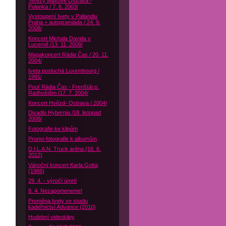
Terezy Maxové Ostrava -
Polanka / 7. 6. 2003/
Vystoupení Ivety v Pallandiu
Praha + autogramiáda / 24. 9.
2008/
Koncert Michala Davida v
Lucerně /13. 11. 2008/
Magakoncert Rádia Čas / 20. 11.
2004/
Iveta posluchá Luxembourg /
1991/
Pouť Rádia Čas - Frenštát p.
Radhoštěm /17. 7. 2004/
Koncert Hvězd- Ostrava / 2004/
Divadlo Hybernia /18. listopad
2008/
Fotografie ke klipům
Promo fotografie k albumům
D.I.L.A.N. Truck aréna (16. 6.
2012)
Vánoční koncert Karla Gotta
(1986)
29. 4. - výročí úmrtí
8. 4. Nezapomeneme!
Proměna Ivety ve studiu
kadeřnictví Advance (2010)
Hudební videoklipy