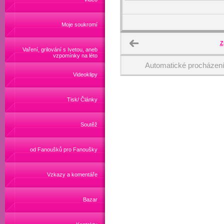
Moje soukromí
Z
Vaření, grilování s Ivetou, aneb
vzpomínky na léto
Automatické procházen
Videoklipy
Tisk/ Články
Soutěž
od Fanoušků pro Fanoušky
Vzkazy a komentáře
Bazar