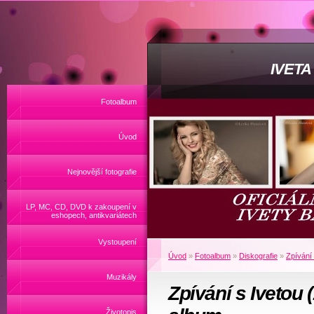
IVET
Fotoalbum
Úvod
Nejnovější fotografie
LP, MC, CD, DVD k zakoupení v
eshopech, antikvariátech
Vystoupení
Úvod
»
Fotoalbum
»
Diskografie
»
Zpívání
Muzikály
Zpívání s Ivetou
Životopis