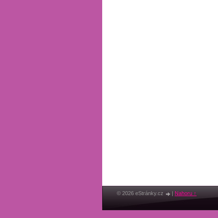
© 2026 eStránky.cz
|
Nahoru ↑