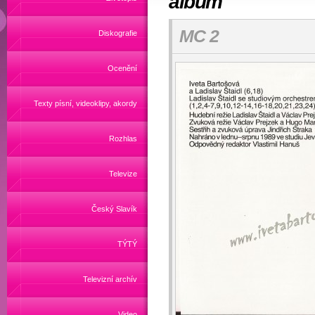
album
MC 2
Diskografie
Ocenění
Texty písní, videoklipy, akordy
Rozhlas
Televize
Český Slavík
TÝTÝ
Televizní archív
Video