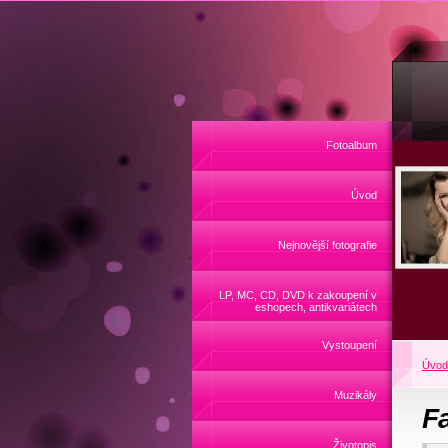
Fotoalbum
Úvod
Nejnovější fotografie
LP, MC, CD, DVD k zakoupení v
eshopech, antikvariátech
Vystoupení
Úvod
Muzikály
F
Životopis