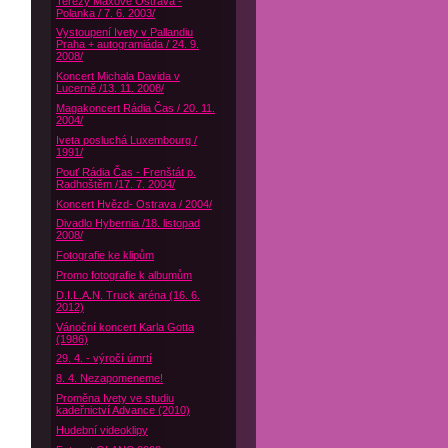
Terezy Maxové Ostrava -
Polanka / 7. 6. 2003/
Vystoupení Ivety v Pallandiu
Praha + autogramiáda / 24. 9.
2008/
Koncert Michala Davida v
Lucerně /13. 11. 2008/
Magakoncert Rádia Čas / 20. 11.
2004/
Iveta posluchá Luxembourg /
1991/
Pouť Rádia Čas - Frenštát p.
Radhoštěm /17. 7. 2004/
Koncert Hvězd- Ostrava / 2004/
Divadlo Hybernia /18. listopad
2008/
Fotografie ke klipům
Promo fotografie k albumům
D.I.L.A.N. Truck aréna (16. 6.
2012)
Vánoční koncert Karla Gotta
(1986)
29. 4. - výročí úmrtí
8. 4. Nezapomeneme!
Proměna Ivety ve studiu
kadeřnictví Advance (2010)
Hudební videoklipy