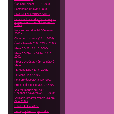
Ústí nad Labem / 15. 3. 2008 /
Pomáháme druhým / 2008 /
Foto: M. Feuereislová /2011 /
Benefiční koncert k 65. nedožitým
narozeninám Jana Nekoly /4. 12.
2007 /
Koncert pro prima lidi / Ostrava
2005 /
Chceme žít s vámi (24. 4. 2008)
Česká hvězda 2008 / 23. 4. 2008/
Křest CD 22 / 22. 10. 2008/
Křest CD Electric Violin / 24. 6.
2008/
Křest CD Děkuju Vám, andělové
(2010)
TK Mona Lisa / 13. 6. 2008/
Tk Mona Lisa / 2008/
Fota pro časopisy a tisk /2003/
Promo k časopisu Vlasta / 2003/
Večírek magazínu Look -
Občanská plovárna /29. 5. 2008/
Vernisáž fotografií Venezuela žije
/3. 4. 2008/
Labské Léto / 2005 /
Turnaj osobností pro Nadaci