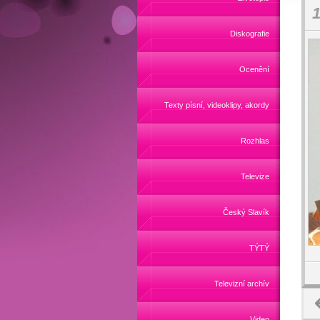
1
Diskografie
Ocenění
Texty písní, videoklipy, akordy
Rozhlas
Televize
Český Slavík
TÝTÝ
Televizní archív
Video