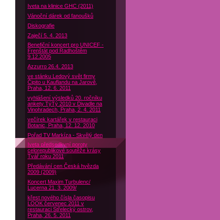
Iveta na klinice GHC (2011)
Vánoční dárek od fanoušků
Diskografie
Zaječí 5. 4. 2013
Benefiční koncert pro UNICEF -
Frenštát pod Radhoštěm
9.12.2005
Azzurro 26.4. 2013
ve stánku Ledový svět firmy
Čipito u Kauflandu na Jarově,
Praha, 12. 6. 2011
vyhlášení výsledků 20. ročníku
ankety TýTý 2010 v Divadle na
Vinohradech, Praha, 2. 4. 2011
večírek kartářek v restauraci
Botanic, Praha, 12. 12. 2010
Pořad TV Markíza - Skvělý den
Iveta předsedkyní poroty
celorepublikové soutěže krásy
Tvář roku 2011
Předávání cen Česká hvězda
2009 (2009)
Koncert Maxim Turbulenc/
Lucerna 21. 3. 2009/
křest nového čísla časopisu
LOOK červenec 2011 v
restauraci Střelecký ostrov,
Praha, 26. 5. 2011