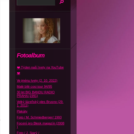
Fotoalbum
❤️ Týden naší Ivety na YouTube
❤️
Ve jménu Ivety (2. 10. 2022)
Malé bílé cosi tour 94/95
30 let BIG BANDU RADIO
PRAHA (1991)
Velký lázeňský ples Brusno (29.
1. 2011)
Plakáty
Foto / M. Schmiedberger/ 1993
Focení pro Blesk magazín (2008
)
Foto / J. Starý /