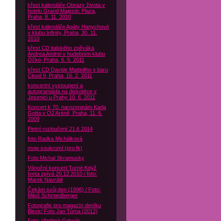
křest kalendáře Obrazy života v
hotelu Grand Majestic Plaza,
Praha, 8. 11. 2010
křest kalendáře Agáty Hanychové
v klubu Infinity, Praha, 30. 11.
2010
křest CD italského zpěváka
Andrea Andrei v hudebním klubu
Óčko, Praha, 6. 5. 2011
křest CD Davide Mattioliho v baru
Cloud 9, Praha, 16. 2. 2011
koncertní vystoupení a
autogramiáda na diskotéce v
Jesenici u Prahy 10. 6. 2011
Koncert k 70. narozeninám Karla
Gotta v O2 Aréně, Praha, 11. 6.
2009
Pietní rozloučení 21.6 2014
foto Radka Michálková
moje soukromí (pro fk)
Foto Michal Skramusky
Vánoční koncert Turné Když
Iveta zpívá 20.12.2010 / foto:
Marek Navrátil
Čekám svůj den (1996) / Foto:
Miloš Schmiedberger
Fotografie pro magazín deníku
Blesk/ Foto Jan Tůma (2012)
Foto: Vladimír Gdovín