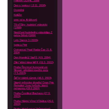
Fotoset GLANC 2008
Den s Ivetou ( 13.11. 2008)
Ocenění
Koláže
sms od p. Králikové
Tři oříšky- hudební videoklip
(1998)
Natáčení hudebního videoklipu Z
pekla štěstí (1999)
Lets Dance 3 (2009)
Iveta a Petr
Ostravice/ Pouť Radia Čas 21.8.
2004
Den Horníků/ Staříč (4.9. 2004)
Zlín/ Velké kino/ MFF (31.5. 2002)
Praha Řevnice/ Autocentrum
Nissan -předání nového auta
(7.5.2003)
Štiřín/ státní zámek (16.5. 2003)
Slaný/ městske divadlo/ Gran Prix
Remake/ Jsou hvězdy, které
nehasnou (28.6.2003)
Praha Čestlice/ Bauhaus (27.9.
2003)
Praha Hájek/ křest hříbátka (26.6.
2003)
Praha Holešovice/ Průmyslový