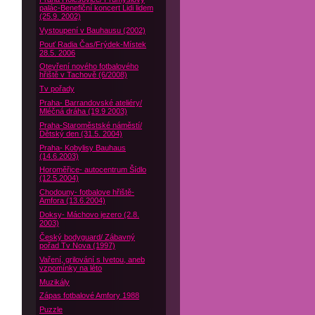
palác-Benefiční koncert Lidi lidem
(25.9. 2002)
Vystoupení v Bauhausu (2002)
Pouť Radia Čas/Frýdek-Místek
28.5. 2006
Otevření nového fotbalového
hřiště v Tachově (6/2008)
Tv pořady
Praha- Barrandovské ateliéry/
Mléčná dráha (19.9 2003)
Praha-Staroměstské náměstí/
Dětský den (31.5. 2004)
Praha- Kobylisy Bauhaus
(14.6.2003)
Horoměřice- autocentrum Šídlo
(12.5.2004)
Chodouny- fotbalove hřiště-
Amfora (13.6.2004)
Doksy- Máchovo jezero (2.8.
2003)
Český bodyguard/ Zábavný
pořad Tv Nova (1997)
Vaření, grilování s Ivetou, aneb
vzpomínky na léto
Muzikály
Zápas fotbalové Amfory 1988
Puzzle