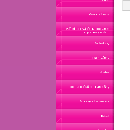
Moje soukromí
Vaření, grilování s Ivetou, aneb
vzpomínky na léto
Videoklipy
Tisk/ Články
Soutěž
od Fanoušků pro Fanoušky
Vzkazy a komentáře
Bazar