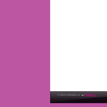
© 2026 eStránky.cz
|
Nahoru ↑