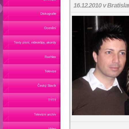
16.12.2010 v Bratisla
Diskografie
Ocenění
Texty písní, videoklipy, akordy
Rozhlas
Televize
Český Slavík
TÝTÝ
Televizní archív
Video