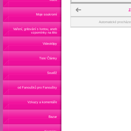
Z
Moje soukromí
Automatické procháze
Vaření, grilování s Ivetou, aneb
vzpomínky na léto
Videoklipy
Tisk/ Články
Soutěž
od Fanoušků pro Fanoušky
Vzkazy a komentáře
Bazar