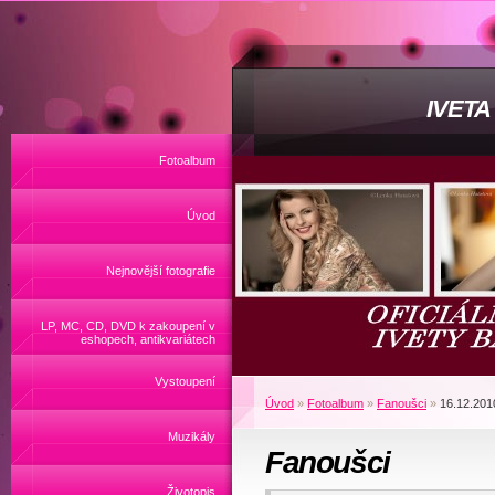
IVET
Fotoalbum
Úvod
Nejnovější fotografie
LP, MC, CD, DVD k zakoupení v
eshopech, antikvariátech
Vystoupení
Úvod
»
Fotoalbum
»
Fanoušci
»
16.12.2010
Muzikály
Fanoušci
Životopis