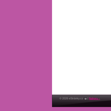
© 2026 eStránky.cz
|
Nahoru ↑