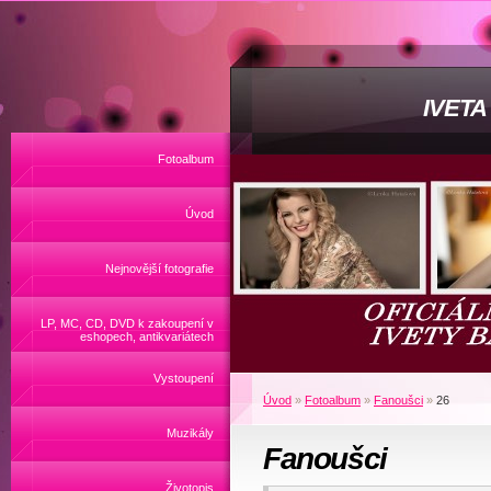
IVET
Fotoalbum
Úvod
Nejnovější fotografie
LP, MC, CD, DVD k zakoupení v
eshopech, antikvariátech
Vystoupení
Úvod
»
Fotoalbum
»
Fanoušci
»
26
Muzikály
Fanoušci
Životopis