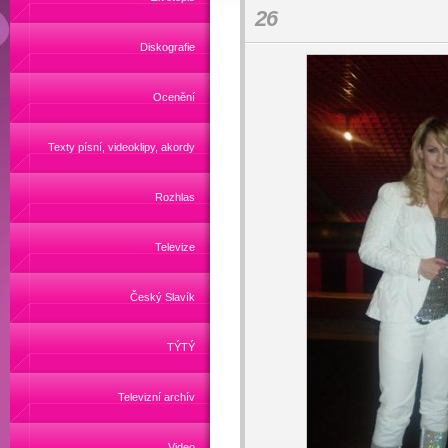
26
Diskografie
Ocenění
Texty písní, videoklipy, akordy
Rozhlas
Televize
Český Slavík
TÝTÝ
Televizní archív
Video