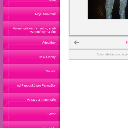
Moje soukromí
Vaření, grilování s Ivetou, aneb
vzpomínky na léto
Z
Videoklipy
Automatické procháze
Tisk/ Články
Soutěž
od Fanoušků pro Fanoušky
Vzkazy a komentáře
Bazar