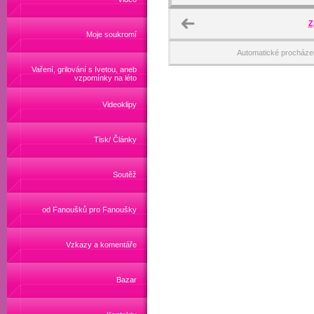
Z
Moje soukromí
Automatické procháze
Vaření, grilování s Ivetou, aneb
vzpomínky na léto
Videoklipy
Tisk/ Články
Soutěž
od Fanoušků pro Fanoušky
Vzkazy a komentáře
Bazar