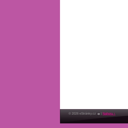
© 2026 eStránky.cz
|
Nahoru ↑