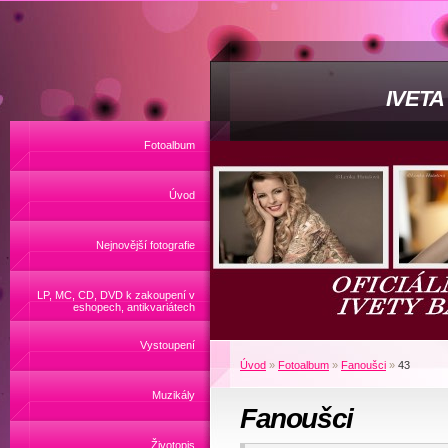
IVET
Fotoalbum
Úvod
Nejnovější fotografie
LP, MC, CD, DVD k zakoupení v
eshopech, antikvariátech
Vystoupení
Úvod
»
Fotoalbum
»
Fanoušci
»
43
Muzikály
Fanoušci
Životopis