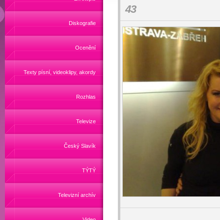
43
Diskografie
Ocenění
Texty písní, videoklipy, akordy
Rozhlas
Televize
Český Slavík
TÝTÝ
Televizní archív
Video