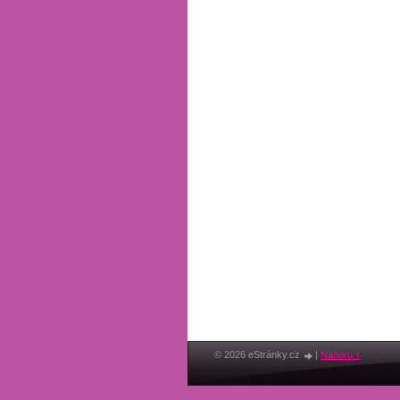
© 2026 eStránky.cz
|
Nahoru ↑