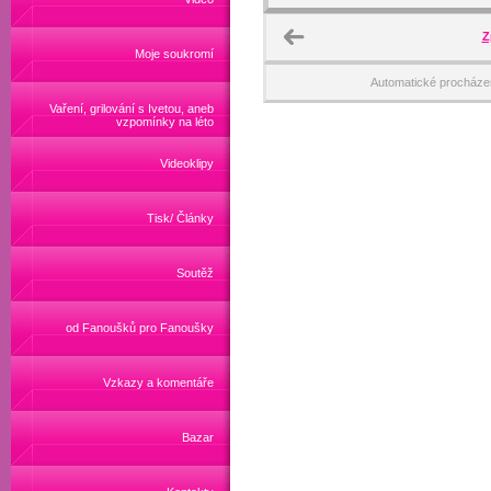
Z
Moje soukromí
Automatické procháze
Vaření, grilování s Ivetou, aneb
vzpomínky na léto
Videoklipy
Tisk/ Články
Soutěž
od Fanoušků pro Fanoušky
Vzkazy a komentáře
Bazar