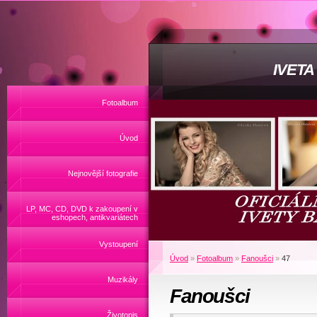
IVET
Fotoalbum
Úvod
Nejnovější fotografie
LP, MC, CD, DVD k zakoupení v
eshopech, antikvariátech
Vystoupení
Úvod
»
Fotoalbum
»
Fanoušci
»
47
Muzikály
Fanoušci
Životopis