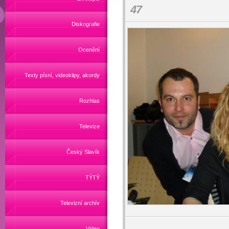
47
Diskografie
Ocenění
Texty písní, videoklipy, akordy
Rozhlas
Televize
Český Slavík
TÝTÝ
Televizní archív
Video