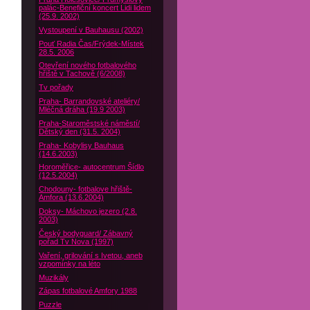
palác-Benefiční koncert Lidi lidem
(25.9. 2002)
Vystoupení v Bauhausu (2002)
Pouť Radia Čas/Frýdek-Místek
28.5. 2006
Otevření nového fotbalového
hřiště v Tachově (6/2008)
Tv pořady
Praha- Barrandovské ateliéry/
Mléčná dráha (19.9 2003)
Praha-Staroměstské náměstí/
Dětský den (31.5. 2004)
Praha- Kobylisy Bauhaus
(14.6.2003)
Horoměřice- autocentrum Šídlo
(12.5.2004)
Chodouny- fotbalove hřiště-
Amfora (13.6.2004)
Doksy- Máchovo jezero (2.8.
2003)
Český bodyguard/ Zábavný
pořad Tv Nova (1997)
Vaření, grilování s Ivetou, aneb
vzpomínky na léto
Muzikály
Zápas fotbalové Amfory 1988
Puzzle