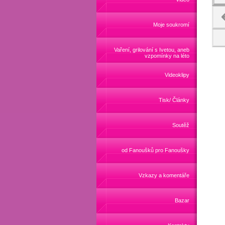
Moje soukromí
Vaření, grilování s Ivetou, aneb
vzpomínky na léto
Videoklipy
Tisk/ Články
Soutěž
od Fanoušků pro Fanoušky
Vzkazy a komentáře
Bazar