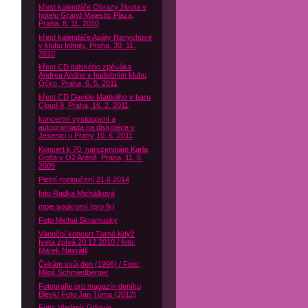
křest kalendáře Obrazy života v
hotelu Grand Majestic Plaza,
Praha, 8. 11. 2010
křest kalendáře Agáty Hanychové
v klubu Infinity, Praha, 30. 11.
2010
křest CD italského zpěváka
Andrea Andrei v hudebním klubu
Óčko, Praha, 6. 5. 2011
křest CD Davide Mattioliho v baru
Cloud 9, Praha, 16. 2. 2011
koncertní vystoupení a
autogramiáda na diskotéce v
Jesenici u Prahy 10. 6. 2011
Koncert k 70. narozeninám Karla
Gotta v O2 Aréně, Praha, 11. 6.
2009
Pietní rozloučení 21.6 2014
foto Radka Michálková
moje soukromí (pro fk)
Foto Michal Skramusky
Vánoční koncert Turné Když
Iveta zpívá 20.12.2010 / foto:
Marek Navrátil
Čekám svůj den (1996) / Foto:
Miloš Schmiedberger
Fotografie pro magazín deníku
Blesk/ Foto Jan Tůma (2012)
Foto: Vladimír Gdovín