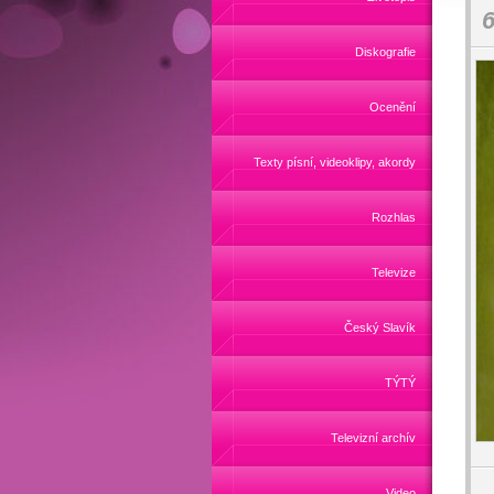
6
Diskografie
Ocenění
Texty písní, videoklipy, akordy
Rozhlas
Televize
Český Slavík
TÝTÝ
Televizní archív
Video