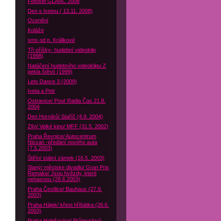
Fotoset GLANC 2008
Den s Ivetou ( 13.11. 2008)
Ocenění
Koláže
sms od p. Králikové
Tři oříšky- hudební videoklip
(1998)
Natáčení hudebního videoklipu Z
pekla štěstí (1999)
Lets Dance 3 (2009)
Iveta a Petr
Ostravice/ Pouť Radia Čas 21.8.
2004
Den Horníků/ Staříč (4.9. 2004)
Zlín/ Velké kino/ MFF (31.5. 2002)
Praha Řevnice/ Autocentrum
Nissan -předání nového auta
(7.5.2003)
Štiřín/ státní zámek (16.5. 2003)
Slaný/ městske divadlo/ Gran Prix
Remake/ Jsou hvězdy, které
nehasnou (28.6.2003)
Praha Čestlice/ Bauhaus (27.9.
2003)
Praha Hájek/ křest hříbátka (26.6.
2003)
Praha Holešovice/ Průmyslový