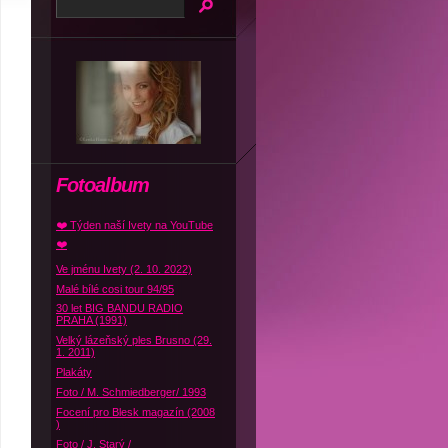
Fotoalbum
❤️ Týden naší Ivety na YouTube
❤️
Ve jménu Ivety (2. 10. 2022)
Malé bílé cosi tour 94/95
30 let BIG BANDU RADIO
PRAHA (1991)
Velký lázeňský ples Brusno (29.
1. 2011)
Plakáty
Foto / M. Schmiedberger/ 1993
Focení pro Blesk magazín (2008
)
Foto / J. Starý /