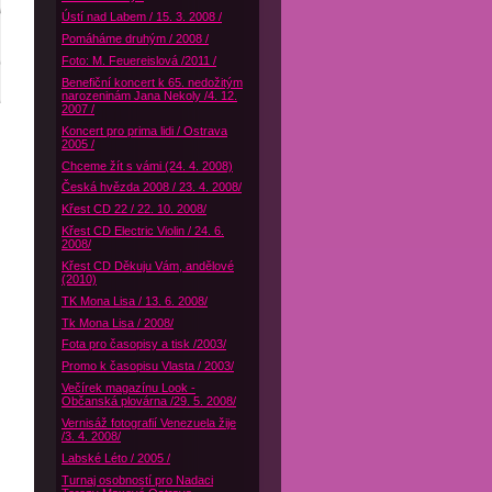
Ústí nad Labem / 15. 3. 2008 /
Pomáháme druhým / 2008 /
Foto: M. Feuereislová /2011 /
Benefiční koncert k 65. nedožitým
narozeninám Jana Nekoly /4. 12.
2007 /
Koncert pro prima lidi / Ostrava
2005 /
Chceme žít s vámi (24. 4. 2008)
Česká hvězda 2008 / 23. 4. 2008/
Křest CD 22 / 22. 10. 2008/
Křest CD Electric Violin / 24. 6.
2008/
Křest CD Děkuju Vám, andělové
(2010)
TK Mona Lisa / 13. 6. 2008/
Tk Mona Lisa / 2008/
Fota pro časopisy a tisk /2003/
Promo k časopisu Vlasta / 2003/
Večírek magazínu Look -
Občanská plovárna /29. 5. 2008/
Vernisáž fotografií Venezuela žije
/3. 4. 2008/
Labské Léto / 2005 /
Turnaj osobností pro Nadaci