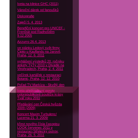
Iveta na klinice GHC (2011)
Vánoční dárek od fanoušků
Diskografie
Zaječí 5. 4. 2013
Benefiční koncert pro UNICEF -
Frenštát pod Radhoštěm
9.12.2005
Azzurro 26.4. 2013
ve stánku Ledový svět firmy
Čipito u Kauflandu na Jarově,
Praha, 12. 6. 2011
vyhlášení výsledků 20. ročníku
ankety TýTý 2010 v Divadle na
Vinohradech, Praha, 2. 4. 2011
večírek kartářek v restauraci
Botanic, Praha, 12. 12. 2010
Pořad TV Markíza - Skvělý den
Iveta předsedkyní poroty
celorepublikové soutěže krásy
Tvář roku 2011
Předávání cen Česká hvězda
2009 (2009)
Koncert Maxim Turbulenc/
Lucerna 21. 3. 2009/
křest nového čísla časopisu
LOOK červenec 2011 v
restauraci Střelecký ostrov,
Praha, 26. 5. 2011