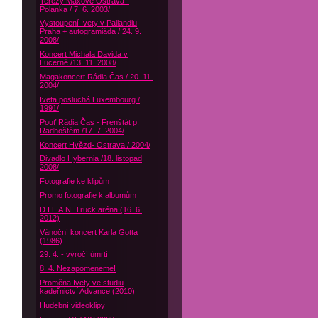
Terezy Maxové Ostrava -
Polanka / 7. 6. 2003/
Vystoupení Ivety v Pallandiu
Praha + autogramiáda / 24. 9.
2008/
Koncert Michala Davida v
Lucerně /13. 11. 2008/
Magakoncert Rádia Čas / 20. 11.
2004/
Iveta posluchá Luxembourg /
1991/
Pouť Rádia Čas - Frenštát p.
Radhoštěm /17. 7. 2004/
Koncert Hvězd- Ostrava / 2004/
Divadlo Hybernia /18. listopad
2008/
Fotografie ke klipům
Promo fotografie k albumům
D.I.L.A.N. Truck aréna (16. 6.
2012)
Vánoční koncert Karla Gotta
(1986)
29. 4. - výročí úmrtí
8. 4. Nezapomeneme!
Proměna Ivety ve studiu
kadeřnictví Advance (2010)
Hudební videoklipy