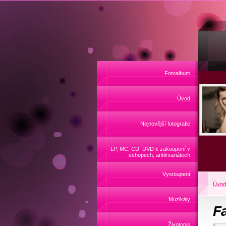
Fotoalbum
Úvod
Nejnovější fotografie
LP, MC, CD, DVD k zakoupení v
eshopech, antikvariátech
Vystoupení
Úvod
Muzikály
F
Životopis