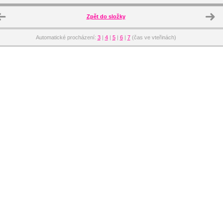
Zpět do složky
Automatické procházení:
3
|
4
|
5
|
6
|
7
(čas ve vteřinách)