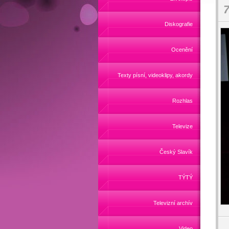
7
Diskografie
Ocenění
Texty písní, videoklipy, akordy
Rozhlas
Televize
Český Slavík
TÝTÝ
Televizní archív
Video