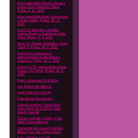
křest kalendáře Obrazy života v
hotelu Grand Majestic Plaza,
Praha, 8. 11. 2010
křest kalendáře Agáty Hanychové
v klubu Infinity, Praha, 30. 11.
2010
křest CD italského zpěváka
Andrea Andrei v hudebním klubu
Óčko, Praha, 6. 5. 2011
křest CD Davide Mattioliho v baru
Cloud 9, Praha, 16. 2. 2011
koncertní vystoupení a
autogramiáda na diskotéce v
Jesenici u Prahy 10. 6. 2011
Koncert k 70. narozeninám Karla
Gotta v O2 Aréně, Praha, 11. 6.
2009
Pietní rozloučení 21.6 2014
foto Radka Michálková
moje soukromí (pro fk)
Foto Michal Skramusky
Vánoční koncert Turné Když
Iveta zpívá 20.12.2010 / foto:
Marek Navrátil
Čekám svůj den (1996) / Foto:
Miloš Schmiedberger
Fotografie pro magazín deníku
Blesk/ Foto Jan Tůma (2012)
Foto: Vladimír Gdovín