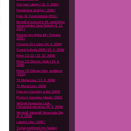
Ústí nad Labem / 15. 3. 2008 /
Pomáháme druhým / 2008 /
Foto: M. Feuereislová /2011 /
Benefiční koncert k 65. nedožitým
narozeninám Jana Nekoly /4. 12.
2007 /
Koncert pro prima lidi / Ostrava
2005 /
Chceme žít s vámi (24. 4. 2008)
Česká hvězda 2008 / 23. 4. 2008/
Křest CD 22 / 22. 10. 2008/
Křest CD Electric Violin / 24. 6.
2008/
Křest CD Děkuju Vám, andělové
(2010)
TK Mona Lisa / 13. 6. 2008/
Tk Mona Lisa / 2008/
Fota pro časopisy a tisk /2003/
Promo k časopisu Vlasta / 2003/
Večírek magazínu Look -
Občanská plovárna /29. 5. 2008/
Vernisáž fotografií Venezuela žije
/3. 4. 2008/
Labské Léto / 2005 /
Turnaj osobností pro Nadaci