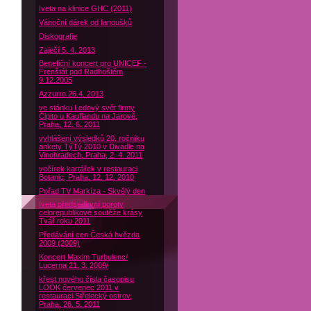
Iveta na klinice GHC (2011)
Vánoční dárek od fanoušků
Diskografie
Zaječí 5. 4. 2013
Benefiční koncert pro UNICEF -
Frenštát pod Radhoštěm
9.12.2005
Azzurro 26.4. 2013
ve stánku Ledový svět firmy
Čipito u Kauflandu na Jarově,
Praha, 12. 6. 2011
vyhlášení výsledků 20. ročníku
ankety TýTý 2010 v Divadle na
Vinohradech, Praha, 2. 4. 2011
večírek kartářek v restauraci
Botanic, Praha, 12. 12. 2010
Pořad TV Markíza - Skvělý den
Iveta předsedkyní poroty
celorepublikové soutěže krásy
Tvář roku 2011
Předávání cen Česká hvězda
2009 (2009)
Koncert Maxim Turbulenc/
Lucerna 21. 3. 2009/
křest nového čísla časopisu
LOOK červenec 2011 v
restauraci Střelecký ostrov,
Praha, 26. 5. 2011