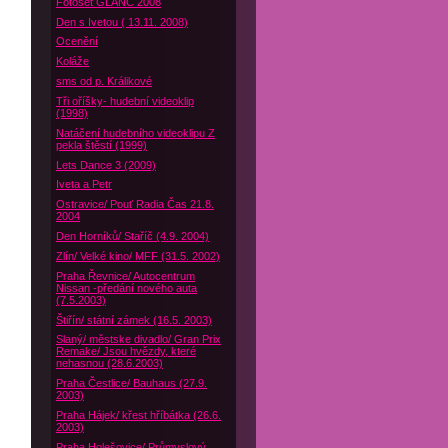
Fotoset GLANC 2008
Den s Ivetou ( 13.11. 2008)
Ocenění
Koláže
sms od p. Králikové
Tři oříšky- hudební videoklip
(1998)
Natáčení hudebního videoklipu Z
pekla štěstí (1999)
Lets Dance 3 (2009)
Iveta a Petr
Ostravice/ Pouť Radia Čas 21.8.
2004
Den Horníků/ Staříč (4.9. 2004)
Zlín/ Velké kino/ MFF (31.5. 2002)
Praha Řevnice/ Autocentrum
Nissan -předání nového auta
(7.5.2003)
Štiřín/ státní zámek (16.5. 2003)
Slaný/ městske divadlo/ Gran Prix
Remake/ Jsou hvězdy, které
nehasnou (28.6.2003)
Praha Čestlice/ Bauhaus (27.9.
2003)
Praha Hájek/ křest hříbátka (26.6.
2003)
Praha Holešovice/ Průmyslový