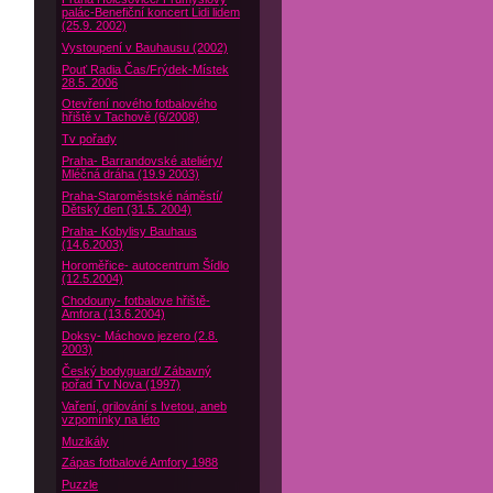
palác-Benefiční koncert Lidi lidem
(25.9. 2002)
Vystoupení v Bauhausu (2002)
Pouť Radia Čas/Frýdek-Místek
28.5. 2006
Otevření nového fotbalového
hřiště v Tachově (6/2008)
Tv pořady
Praha- Barrandovské ateliéry/
Mléčná dráha (19.9 2003)
Praha-Staroměstské náměstí/
Dětský den (31.5. 2004)
Praha- Kobylisy Bauhaus
(14.6.2003)
Horoměřice- autocentrum Šídlo
(12.5.2004)
Chodouny- fotbalove hřiště-
Amfora (13.6.2004)
Doksy- Máchovo jezero (2.8.
2003)
Český bodyguard/ Zábavný
pořad Tv Nova (1997)
Vaření, grilování s Ivetou, aneb
vzpomínky na léto
Muzikály
Zápas fotbalové Amfory 1988
Puzzle