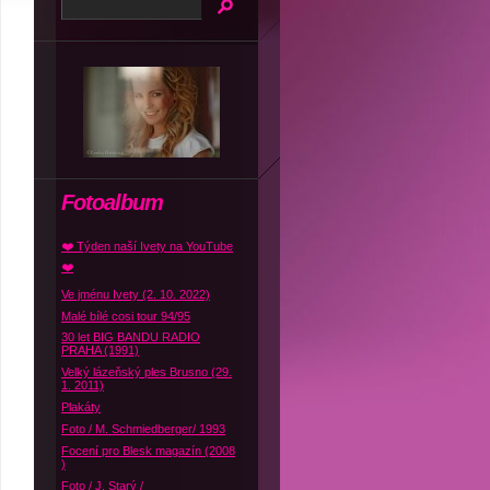
Fotoalbum
❤️ Týden naší Ivety na YouTube
❤️
Ve jménu Ivety (2. 10. 2022)
Malé bílé cosi tour 94/95
30 let BIG BANDU RADIO
PRAHA (1991)
Velký lázeňský ples Brusno (29.
1. 2011)
Plakáty
Foto / M. Schmiedberger/ 1993
Focení pro Blesk magazín (2008
)
Foto / J. Starý /