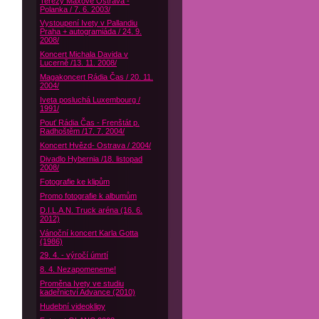
Terezy Maxové Ostrava -
Polanka / 7. 6. 2003/
Vystoupení Ivety v Pallandiu
Praha + autogramiáda / 24. 9.
2008/
Koncert Michala Davida v
Lucerně /13. 11. 2008/
Magakoncert Rádia Čas / 20. 11.
2004/
Iveta posluchá Luxembourg /
1991/
Pouť Rádia Čas - Frenštát p.
Radhoštěm /17. 7. 2004/
Koncert Hvězd- Ostrava / 2004/
Divadlo Hybernia /18. listopad
2008/
Fotografie ke klipům
Promo fotografie k albumům
D.I.L.A.N. Truck aréna (16. 6.
2012)
Vánoční koncert Karla Gotta
(1986)
29. 4. - výročí úmrtí
8. 4. Nezapomeneme!
Proměna Ivety ve studiu
kadeřnictví Advance (2010)
Hudební videoklipy