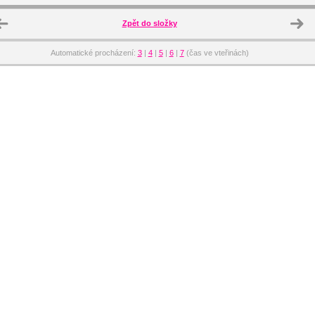
Zpět do složky
Automatické procházení:
3
|
4
|
5
|
6
|
7
(čas ve vteřinách)