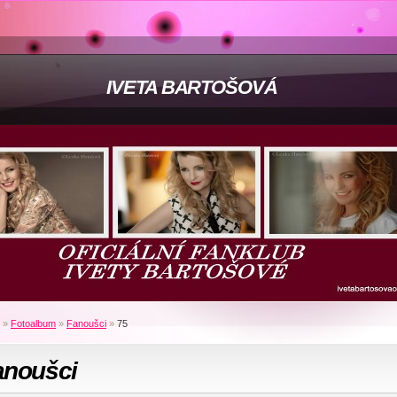
IVETA BARTOŠOVÁ
»
Fotoalbum
»
Fanoušci
»
75
anoušci