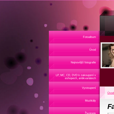
Fotoalbum
Úvod
Nejnovější fotografie
LP, MC, CD, DVD k zakoupení v
eshopech, antikvariátech
Vystoupení
Úvod
Muzikály
F
Životopis