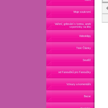
Moje soukromí
Vaření, grilování s Ivetou, aneb
vzpomínky na léto
Videoklipy
Tisk/ Články
Soutěž
od Fanoušků pro Fanoušky
Vzkazy a komentáře
Bazar