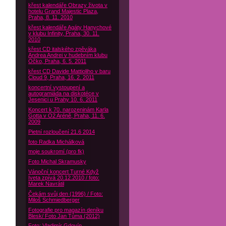
křest kalendáře Obrazy života v
hotelu Grand Majestic Plaza,
Praha, 8. 11. 2010
křest kalendáře Agáty Hanychové
v klubu Infinity, Praha, 30. 11.
2010
křest CD italského zpěváka
Andrea Andrei v hudebním klubu
Óčko, Praha, 6. 5. 2011
křest CD Davide Mattioliho v baru
Cloud 9, Praha, 16. 2. 2011
koncertní vystoupení a
autogramiáda na diskotéce v
Jesenici u Prahy 10. 6. 2011
Koncert k 70. narozeninám Karla
Gotta v O2 Aréně, Praha, 11. 6.
2009
Pietní rozloučení 21.6 2014
foto Radka Michálková
moje soukromí (pro fk)
Foto Michal Skramusky
Vánoční koncert Turné Když
Iveta zpívá 20.12.2010 / foto:
Marek Navrátil
Čekám svůj den (1996) / Foto:
Miloš Schmiedberger
Fotografie pro magazín deníku
Blesk/ Foto Jan Tůma (2012)
Foto: Vladimír Gdovín