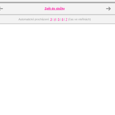
Zpět do složky
Automatické procházení:
3
|
4
|
5
|
6
|
7
(čas ve vteřinách)