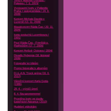
Terezy Maxové Ostrava -
Polanka / 7. 6. 2003/
Vystoupení Ivety v Pallandiu
Praha + autogramiáda / 24. 9.
2008/
Koncert Michala Davida v
Lucerně /13. 11. 2008/
Magakoncert Rádia Čas / 20. 11.
2004/
Iveta posluchá Luxembourg /
1991/
Pouť Rádia Čas - Frenštát p.
Radhoštěm /17. 7. 2004/
Koncert Hvězd- Ostrava / 2004/
Divadlo Hybernia /18. listopad
2008/
Fotografie ke klipům
Promo fotografie k albumům
D.I.L.A.N. Truck aréna (16. 6.
2012)
Vánoční koncert Karla Gotta
(1986)
29. 4. - výročí úmrtí
8. 4. Nezapomeneme!
Proměna Ivety ve studiu
kadeřnictví Advance (2010)
Hudební videoklipy