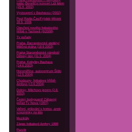
palác-Benefiční koncert Lidi lidem
(25.9. 2002)
Vystoupení v Bauhausu (2002)
Pouť Radia Čas/Frýdek-Místek
28.5. 2006
Otevření nového fotbalového
hřiště v Tachově (6/2008)
Tv pořady
Praha- Barrandovské ateliéry/
Mléčná dráha (19.9 2003)
Praha-Staroměstské náměstí/
Dětský den (31.5. 2004)
Praha- Kobylisy Bauhaus
(14.6.2003)
Horoměřice- autocentrum Šídlo
(12.5.2004)
Chodouny- fotbalove hřiště-
Amfora (13.6.2004)
Doksy- Máchovo jezero (2.8.
2003)
Český bodyguard/ Zábavný
pořad Tv Nova (1997)
Vaření, grilování s Ivetou, aneb
vzpomínky na léto
Muzikály
Zápas fotbalové Amfory 1988
Puzzle