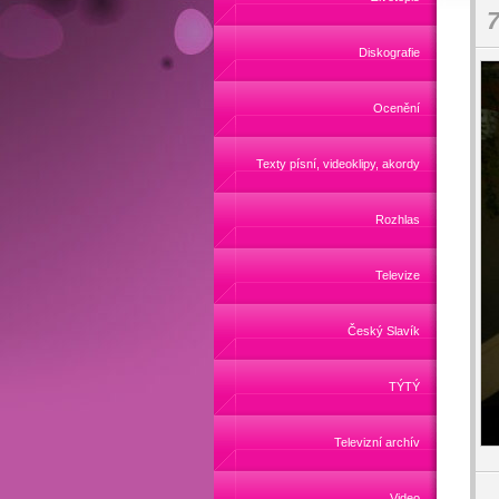
7
Diskografie
Ocenění
Texty písní, videoklipy, akordy
Rozhlas
Televize
Český Slavík
TÝTÝ
Televizní archív
Video