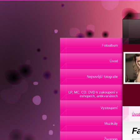
Fotoalbum
Úvod
Nejnovější fotografie
LP, MC, CD, DVD k zakoupení v
eshopech, antikvariátech
Vystoupení
Úvod
Muzikály
F
Životopis