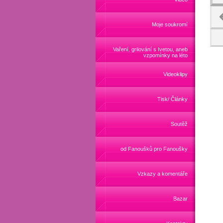
Moje soukromí
Vaření, grilování s Ivetou, aneb
vzpomínky na léto
Videoklipy
Tisk/ Články
Soutěž
od Fanoušků pro Fanoušky
Vzkazy a komentáře
Bazar