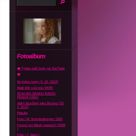
Fotoalbum
❤️ Týden naší Ivety na YouTube
❤️
Ve jménu Ivety (2. 10. 2022)
Malé bílé cosi tour 94/95
30 let BIG BANDU RADIO
PRAHA (1991)
Velký lázeňský ples Brusno (29.
1. 2011)
Plakáty
Foto / M. Schmiedberger/ 1993
Focení pro Blesk magazín (2008
)
Foto / J. Starý /