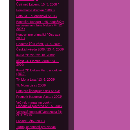
Ústí nad Labem / 15. 3. 2008 /
Pomáháme druhým / 2008 /
Foto: M. Feuereislová /2011 /
Benefiční koncert k 65. nedožitým
narozeninám Jana Nekoly /4. 12.
2007 /
Koncert pro prima lidi / Ostrava
2005 /
Chceme žít s vámi (24. 4. 2008)
Česká hvězda 2008 / 23. 4. 2008/
Křest CD 22 / 22. 10. 2008/
Křest CD Electric Violin / 24. 6.
2008/
Křest CD Děkuju Vám, andělové
(2010)
TK Mona Lisa / 13. 6. 2008/
Tk Mona Lisa / 2008/
Fota pro časopisy a tisk /2003/
Promo k časopisu Vlasta / 2003/
Večírek magazínu Look -
Občanská plovárna /29. 5. 2008/
Vernisáž fotografií Venezuela žije
/3. 4. 2008/
Labské Léto / 2005 /
Turnaj osobností pro Nadaci