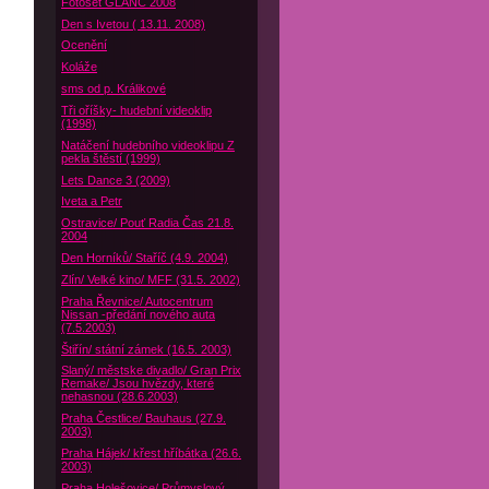
Fotoset GLANC 2008
Den s Ivetou ( 13.11. 2008)
Ocenění
Koláže
sms od p. Králikové
Tři oříšky- hudební videoklip
(1998)
Natáčení hudebního videoklipu Z
pekla štěstí (1999)
Lets Dance 3 (2009)
Iveta a Petr
Ostravice/ Pouť Radia Čas 21.8.
2004
Den Horníků/ Staříč (4.9. 2004)
Zlín/ Velké kino/ MFF (31.5. 2002)
Praha Řevnice/ Autocentrum
Nissan -předání nového auta
(7.5.2003)
Štiřín/ státní zámek (16.5. 2003)
Slaný/ městske divadlo/ Gran Prix
Remake/ Jsou hvězdy, které
nehasnou (28.6.2003)
Praha Čestlice/ Bauhaus (27.9.
2003)
Praha Hájek/ křest hříbátka (26.6.
2003)
Praha Holešovice/ Průmyslový