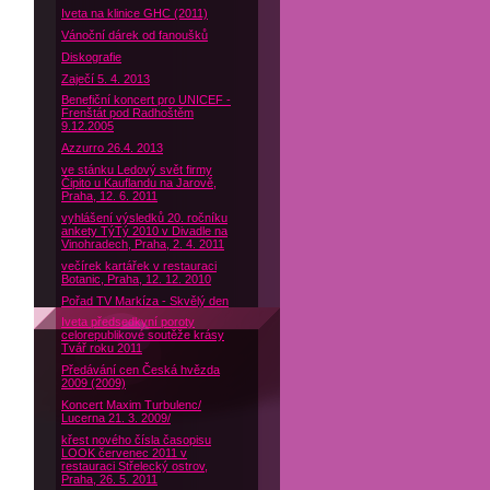
Iveta na klinice GHC (2011)
Vánoční dárek od fanoušků
Diskografie
Zaječí 5. 4. 2013
Benefiční koncert pro UNICEF -
Frenštát pod Radhoštěm
9.12.2005
Azzurro 26.4. 2013
ve stánku Ledový svět firmy
Čipito u Kauflandu na Jarově,
Praha, 12. 6. 2011
vyhlášení výsledků 20. ročníku
ankety TýTý 2010 v Divadle na
Vinohradech, Praha, 2. 4. 2011
večírek kartářek v restauraci
Botanic, Praha, 12. 12. 2010
Pořad TV Markíza - Skvělý den
Iveta předsedkyní poroty
celorepublikové soutěže krásy
Tvář roku 2011
Předávání cen Česká hvězda
2009 (2009)
Koncert Maxim Turbulenc/
Lucerna 21. 3. 2009/
křest nového čísla časopisu
LOOK červenec 2011 v
restauraci Střelecký ostrov,
Praha, 26. 5. 2011