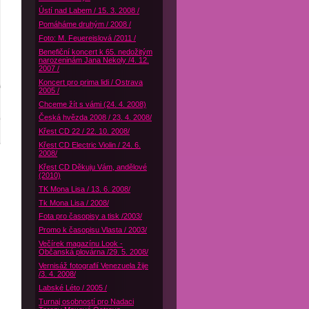
Ústí nad Labem / 15. 3. 2008 /
Pomáháme druhým / 2008 /
Foto: M. Feuereislová /2011 /
Benefiční koncert k 65. nedožitým
narozeninám Jana Nekoly /4. 12.
2007 /
Koncert pro prima lidi / Ostrava
2005 /
Chceme žít s vámi (24. 4. 2008)
Česká hvězda 2008 / 23. 4. 2008/
Křest CD 22 / 22. 10. 2008/
Křest CD Electric Violin / 24. 6.
2008/
Křest CD Děkuju Vám, andělové
(2010)
TK Mona Lisa / 13. 6. 2008/
Tk Mona Lisa / 2008/
Fota pro časopisy a tisk /2003/
Promo k časopisu Vlasta / 2003/
Večírek magazínu Look -
Občanská plovárna /29. 5. 2008/
Vernisáž fotografií Venezuela žije
/3. 4. 2008/
Labské Léto / 2005 /
Turnaj osobností pro Nadaci