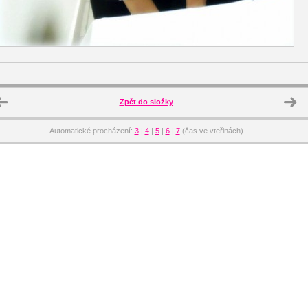
Zpět do složky
Automatické procházení:
3
|
4
|
5
|
6
|
7
(čas ve vteřinách)