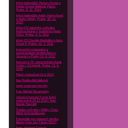
křest kalendáře Obrazy života v
hotelu Grand Majestic Plaza,
Praha, 8. 11. 2010
křest kalendáře Agáty Hanychové
v klubu Infinity, Praha, 30. 11.
2010
křest CD italského zpěváka
Andrea Andrei v hudebním klubu
Óčko, Praha, 6. 5. 2011
křest CD Davide Mattioliho v baru
Cloud 9, Praha, 16. 2. 2011
koncertní vystoupení a
autogramiáda na diskotéce v
Jesenici u Prahy 10. 6. 2011
Koncert k 70. narozeninám Karla
Gotta v O2 Aréně, Praha, 11. 6.
2009
Pietní rozloučení 21.6 2014
foto Radka Michálková
moje soukromí (pro fk)
Foto Michal Skramusky
Vánoční koncert Turné Když
Iveta zpívá 20.12.2010 / foto:
Marek Navrátil
Čekám svůj den (1996) / Foto:
Miloš Schmiedberger
Fotografie pro magazín deníku
Blesk/ Foto Jan Tůma (2012)
Foto: Vladimír Gdovín