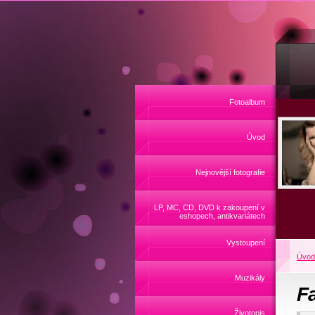
Fotoalbum
Úvod
Nejnovější fotografie
LP, MC, CD, DVD k zakoupení v
eshopech, antikvariátech
Vystoupení
Úvod
Muzikály
F
Životopis