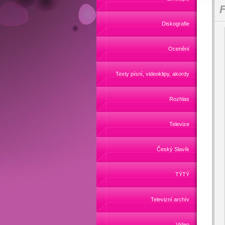
F
Diskografie
Ocenění
Texty písní, videoklipy, akordy
Rozhlas
Televize
Český Slavík
TÝTÝ
Televizní archív
Video