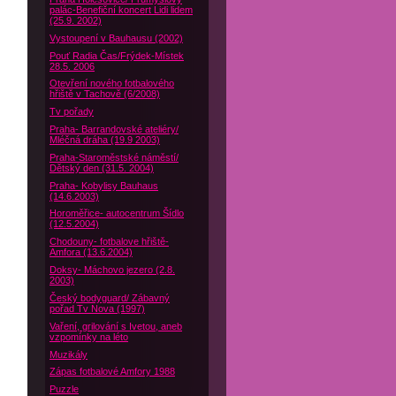
palác-Benefiční koncert Lidi lidem
(25.9. 2002)
Vystoupení v Bauhausu (2002)
Pouť Radia Čas/Frýdek-Místek
28.5. 2006
Otevření nového fotbalového
hřiště v Tachově (6/2008)
Tv pořady
Praha- Barrandovské ateliéry/
Mléčná dráha (19.9 2003)
Praha-Staroměstské náměstí/
Dětský den (31.5. 2004)
Praha- Kobylisy Bauhaus
(14.6.2003)
Horoměřice- autocentrum Šídlo
(12.5.2004)
Chodouny- fotbalove hřiště-
Amfora (13.6.2004)
Doksy- Máchovo jezero (2.8.
2003)
Český bodyguard/ Zábavný
pořad Tv Nova (1997)
Vaření, grilování s Ivetou, aneb
vzpomínky na léto
Muzikály
Zápas fotbalové Amfory 1988
Puzzle