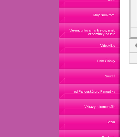
Moje soukromí
Vaření, grilování s Ivetou, aneb
vzpomínky na léto
Videoklipy
Tisk/ Články
Soutěž
od Fanoušků pro Fanoušky
Vzkazy a komentáře
Bazar