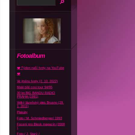
Fotoalbum
❤️ Týden naší Ivety na YouTube
❤️
Ve jménu Ivety (2. 10. 2022)
Malé bílé cosi tour 94/95
30 let BIG BANDU RADIO
PRAHA (1991)
Velký lázeňský ples Brusno (29.
1. 2011)
Plakáty
Foto / M. Schmiedberger/ 1993
Focení pro Blesk magazín (2008
)
Foto / J. Starý /