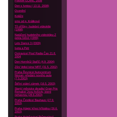
Fotoset GLANC 2008
Den s Ivetou ( 13.11. 2008)
Ocenění
Koláže
sms od p. Králikové
Tři oříšky- hudební videoklip
(1998)
Natáčení hudebního videoklipu Z
pekla štěstí (1999)
Lets Dance 3 (2009)
Iveta a Petr
Ostravice/ Pouť Radia Čas 21.8.
2004
Den Horníků/ Staříč (4.9. 2004)
Zlín/ Velké kino/ MFF (31.5. 2002)
Praha Řevnice/ Autocentrum
Nissan -předání nového auta
(7.5.2003)
Štiřín/ státní zámek (16.5. 2003)
Slaný/ městske divadlo/ Gran Prix
Remake/ Jsou hvězdy, které
nehasnou (28.6.2003)
Praha Čestlice/ Bauhaus (27.9.
2003)
Praha Hájek/ křest hříbátka (26.6.
2003)
Praha Holešovice/ Průmyslový