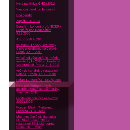
Iveta na klinice GHC (2011)
Vánoční dárek od fanoušků
Diskografie
Zaječí 5. 4. 2013
Benefiční koncert pro UNICEF -
Frenštát pod Radhoštěm
9.12.2005
Azzurro 26.4. 2013
ve stánku Ledový svět firmy
Čipito u Kauflandu na Jarově,
Praha, 12. 6. 2011
vyhlášení výsledků 20. ročníku
ankety TýTý 2010 v Divadle na
Vinohradech, Praha, 2. 4. 2011
večírek kartářek v restauraci
Botanic, Praha, 12. 12. 2010
Pořad TV Markíza - Skvělý den
Iveta předsedkyní poroty
celorepublikové soutěže krásy
Tvář roku 2011
Předávání cen Česká hvězda
2009 (2009)
Koncert Maxim Turbulenc/
Lucerna 21. 3. 2009/
křest nového čísla časopisu
LOOK červenec 2011 v
restauraci Střelecký ostrov,
Praha, 26. 5. 2011