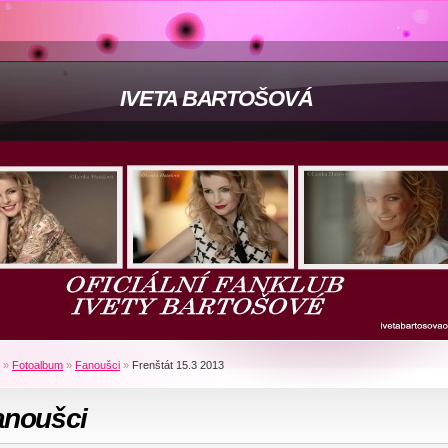
IVETA BARTOŠOVÁ
»
Fotoalbum
»
Fanoušci
»
Frenštát 15.3 2013
anoušci