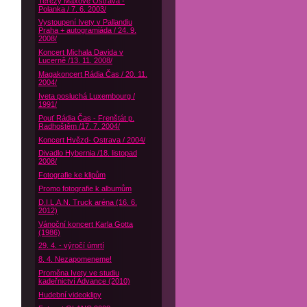
Terezy Maxové Ostrava -
Polanka / 7. 6. 2003/
Vystoupení Ivety v Pallandiu
Praha + autogramiáda / 24. 9.
2008/
Koncert Michala Davida v
Lucerně /13. 11. 2008/
Magakoncert Rádia Čas / 20. 11.
2004/
Iveta posluchá Luxembourg /
1991/
Pouť Rádia Čas - Frenštát p.
Radhoštěm /17. 7. 2004/
Koncert Hvězd- Ostrava / 2004/
Divadlo Hybernia /18. listopad
2008/
Fotografie ke klipům
Promo fotografie k albumům
D.I.L.A.N. Truck aréna (16. 6.
2012)
Vánoční koncert Karla Gotta
(1986)
29. 4. - výročí úmrtí
8. 4. Nezapomeneme!
Proměna Ivety ve studiu
kadeřnictví Advance (2010)
Hudební videoklipy