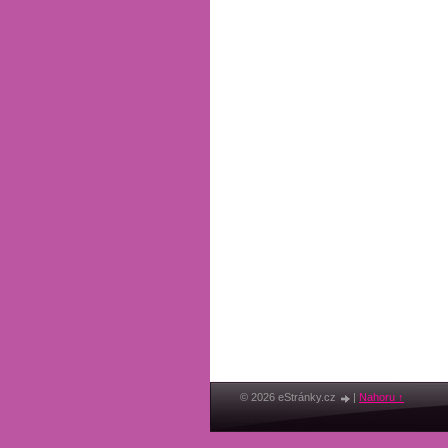
© 2026 eStránky.cz
|
Nahoru ↑