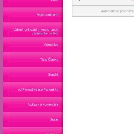
Automatické procháze
Moje soukromí
Vaření, grilování s Ivetou, aneb
vzpomínky na léto
Videoklipy
Tisk/ Články
Soutěž
od Fanoušků pro Fanoušky
Vzkazy a komentáře
Bazar