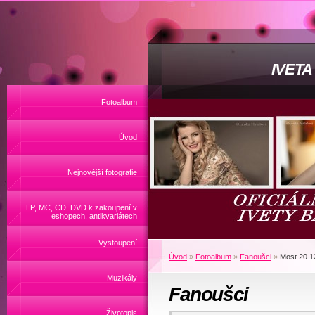
IVET
Fotoalbum
Úvod
Nejnovější fotografie
LP, MC, CD, DVD k zakoupení v
eshopech, antikvariátech
Vystoupení
Úvod
»
Fotoalbum
»
Fanoušci
»
Most 20.1
Muzikály
Fanoušci
Životopis