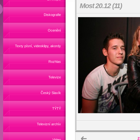
Most 20.12 (11)
Diskografie
Ocenění
Texty písní, videoklipy, akordy
Rozhlas
Televize
Český Slavík
TÝTÝ
Televizní archív
Z
Video