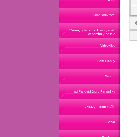
Moje soukromí
Vaření, grilování s Ivetou, aneb
vzpomínky na léto
Videoklipy
Tisk/ Články
Soutěž
od Fanoušků pro Fanoušky
Vzkazy a komentáře
Bazar