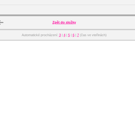
Zpět do složky
Automatické procházení:
3
|
4
|
5
|
6
|
7
(čas ve vteřinách)