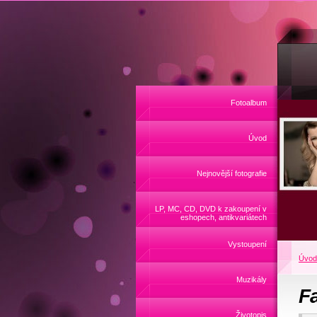
Fotoalbum
Úvod
Nejnovější fotografie
LP, MC, CD, DVD k zakoupení v
eshopech, antikvariátech
Vystoupení
Úvod
Muzikály
F
Životopis