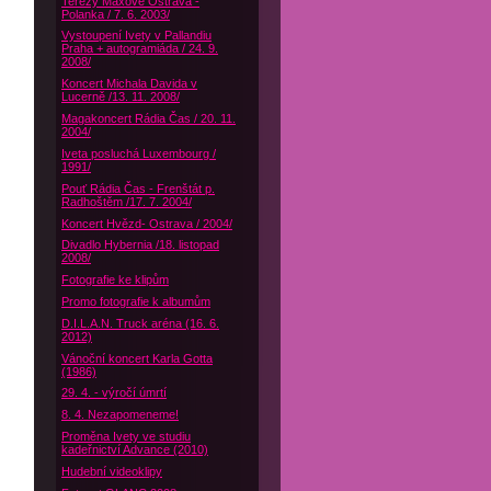
Terezy Maxové Ostrava -
Polanka / 7. 6. 2003/
Vystoupení Ivety v Pallandiu
Praha + autogramiáda / 24. 9.
2008/
Koncert Michala Davida v
Lucerně /13. 11. 2008/
Magakoncert Rádia Čas / 20. 11.
2004/
Iveta posluchá Luxembourg /
1991/
Pouť Rádia Čas - Frenštát p.
Radhoštěm /17. 7. 2004/
Koncert Hvězd- Ostrava / 2004/
Divadlo Hybernia /18. listopad
2008/
Fotografie ke klipům
Promo fotografie k albumům
D.I.L.A.N. Truck aréna (16. 6.
2012)
Vánoční koncert Karla Gotta
(1986)
29. 4. - výročí úmrtí
8. 4. Nezapomeneme!
Proměna Ivety ve studiu
kadeřnictví Advance (2010)
Hudební videoklipy