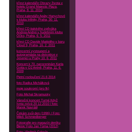
křest kalendáře Obrazy života v
hotelu Grand Majestic Plaza,
Praha, 8. 11. 2010
křest kalendáře Agáty Hanychové
v klubu Infinity, Praha, 30. 11.
2010
křest CD italského zpěváka
Andrea Andrei v hudebním klubu
Óčko, Praha, 6. 5. 2011
křest CD Davide Mattioliho v baru
Cloud 9, Praha, 16. 2. 2011
koncertní vystoupení a
autogramiáda na diskotéce v
Jesenici u Prahy 10. 6. 2011
Koncert k 70. narozeninám Karla
Gotta v O2 Aréně, Praha, 11. 6.
2009
Pietní rozloučení 21.6 2014
foto Radka Michálková
moje soukromí (pro fk)
Foto Michal Skramusky
Vánoční koncert Turné Když
Iveta zpívá 20.12.2010 / foto:
Marek Navrátil
Čekám svůj den (1996) / Foto:
Miloš Schmiedberger
Fotografie pro magazín deníku
Blesk/ Foto Jan Tůma (2012)
Foto: Vladimír Gdovín