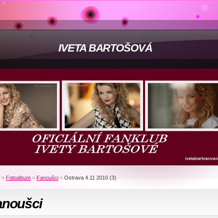
IVETA BARTOŠOVÁ
»
Fotoalbum
»
Fanoušci
»
Ostrava 4.11 2010 (3)
anoušci