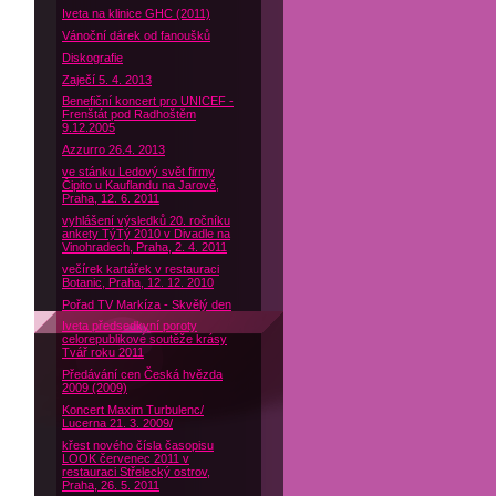
Iveta na klinice GHC (2011)
Vánoční dárek od fanoušků
Diskografie
Zaječí 5. 4. 2013
Benefiční koncert pro UNICEF -
Frenštát pod Radhoštěm
9.12.2005
Azzurro 26.4. 2013
ve stánku Ledový svět firmy
Čipito u Kauflandu na Jarově,
Praha, 12. 6. 2011
vyhlášení výsledků 20. ročníku
ankety TýTý 2010 v Divadle na
Vinohradech, Praha, 2. 4. 2011
večírek kartářek v restauraci
Botanic, Praha, 12. 12. 2010
Pořad TV Markíza - Skvělý den
Iveta předsedkyní poroty
celorepublikové soutěže krásy
Tvář roku 2011
Předávání cen Česká hvězda
2009 (2009)
Koncert Maxim Turbulenc/
Lucerna 21. 3. 2009/
křest nového čísla časopisu
LOOK červenec 2011 v
restauraci Střelecký ostrov,
Praha, 26. 5. 2011