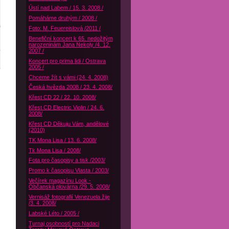
Ústí nad Labem / 15. 3. 2008 /
Pomáháme druhým / 2008 /
Foto: M. Feuereislová /2011 /
Benefiční koncert k 65. nedožitým
narozeninám Jana Nekoly /4. 12.
2007 /
Koncert pro prima lidi / Ostrava
2005 /
Chceme žít s vámi (24. 4. 2008)
Česká hvězda 2008 / 23. 4. 2008/
Křest CD 22 / 22. 10. 2008/
Křest CD Electric Violin / 24. 6.
2008/
Křest CD Děkuju Vám, andělové
(2010)
TK Mona Lisa / 13. 6. 2008/
Tk Mona Lisa / 2008/
Fota pro časopisy a tisk /2003/
Promo k časopisu Vlasta / 2003/
Večírek magazínu Look -
Občanská plovárna /29. 5. 2008/
Vernisáž fotografií Venezuela žije
/3. 4. 2008/
Labské Léto / 2005 /
Turnaj osobností pro Nadaci