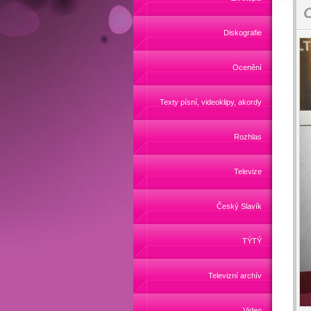
O
Diskografie
Ocenění
Texty písní, videoklipy, akordy
Rozhlas
Televize
Český Slavík
TÝTÝ
Televizní archív
Video