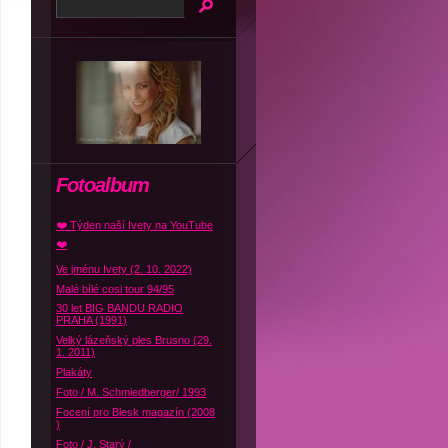
Fotoalbum
❤️ Týden naší Ivety na YouTube
❤️
Ve jménu Ivety (2. 10. 2022)
Malé bílé cosi tour 94/95
30 let BIG BANDU RADIO
PRAHA (1991)
Velký lázeňský ples Brusno (29.
1. 2011)
Plakáty
Foto / M. Schmiedberger/ 1993
Focení pro Blesk magazín (2008
)
Foto / J. Starý /