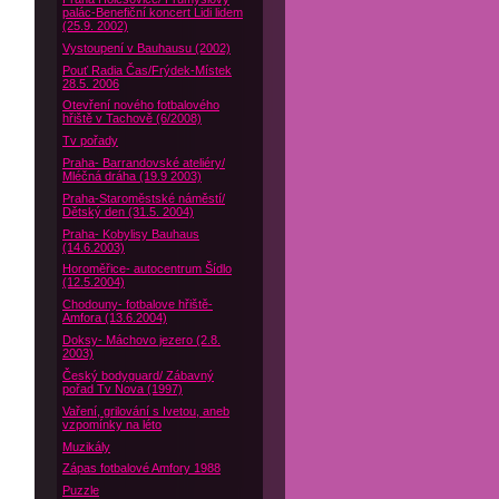
palác-Benefiční koncert Lidi lidem
(25.9. 2002)
Vystoupení v Bauhausu (2002)
Pouť Radia Čas/Frýdek-Místek
28.5. 2006
Otevření nového fotbalového
hřiště v Tachově (6/2008)
Tv pořady
Praha- Barrandovské ateliéry/
Mléčná dráha (19.9 2003)
Praha-Staroměstské náměstí/
Dětský den (31.5. 2004)
Praha- Kobylisy Bauhaus
(14.6.2003)
Horoměřice- autocentrum Šídlo
(12.5.2004)
Chodouny- fotbalove hřiště-
Amfora (13.6.2004)
Doksy- Máchovo jezero (2.8.
2003)
Český bodyguard/ Zábavný
pořad Tv Nova (1997)
Vaření, grilování s Ivetou, aneb
vzpomínky na léto
Muzikály
Zápas fotbalové Amfory 1988
Puzzle