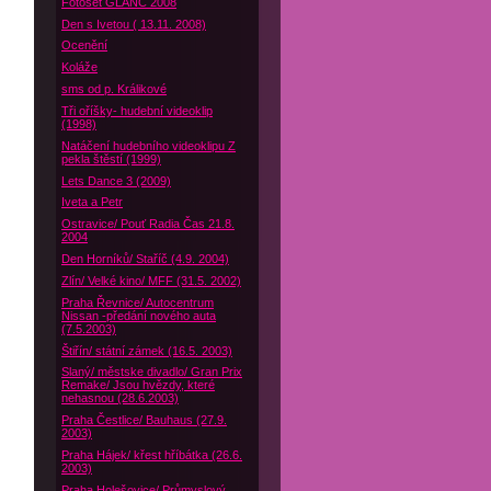
Fotoset GLANC 2008
Den s Ivetou ( 13.11. 2008)
Ocenění
Koláže
sms od p. Králikové
Tři oříšky- hudební videoklip
(1998)
Natáčení hudebního videoklipu Z
pekla štěstí (1999)
Lets Dance 3 (2009)
Iveta a Petr
Ostravice/ Pouť Radia Čas 21.8.
2004
Den Horníků/ Staříč (4.9. 2004)
Zlín/ Velké kino/ MFF (31.5. 2002)
Praha Řevnice/ Autocentrum
Nissan -předání nového auta
(7.5.2003)
Štiřín/ státní zámek (16.5. 2003)
Slaný/ městske divadlo/ Gran Prix
Remake/ Jsou hvězdy, které
nehasnou (28.6.2003)
Praha Čestlice/ Bauhaus (27.9.
2003)
Praha Hájek/ křest hříbátka (26.6.
2003)
Praha Holešovice/ Průmyslový