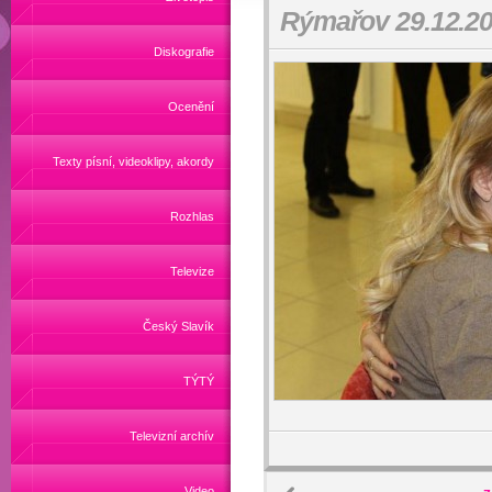
Rýmařov 29.12.20
Diskografie
Ocenění
Texty písní, videoklipy, akordy
Rozhlas
Televize
Český Slavík
TÝTÝ
Televizní archív
Video