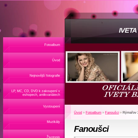
IVET
Fotoalbum
Úvod
Nejnovější fotografie
LP, MC, CD, DVD k zakoupení v
eshopech, antikvariátech
Vystoupení
Úvod
»
Fotoalbum
»
Fanoušci
»
Rýmařov 2
Muzikály
Fanoušci
Životopis