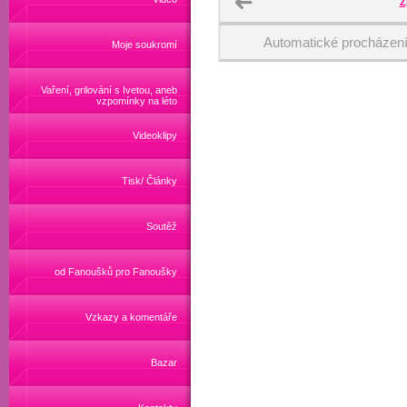
Z
Automatické procházen
Moje soukromí
Vaření, grilování s Ivetou, aneb
vzpomínky na léto
Videoklipy
Tisk/ Články
Soutěž
od Fanoušků pro Fanoušky
Vzkazy a komentáře
Bazar