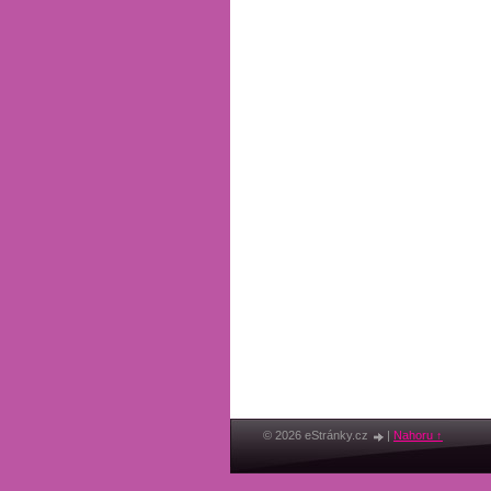
© 2026 eStránky.cz
|
Nahoru ↑