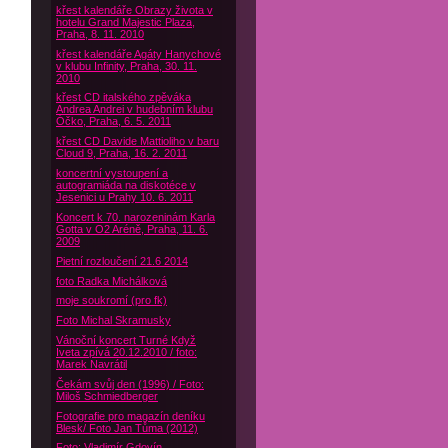
křest kalendáře Obrazy života v
hotelu Grand Majestic Plaza,
Praha, 8. 11. 2010
křest kalendáře Agáty Hanychové
v klubu Infinity, Praha, 30. 11.
2010
křest CD italského zpěváka
Andrea Andrei v hudebním klubu
Óčko, Praha, 6. 5. 2011
křest CD Davide Mattioliho v baru
Cloud 9, Praha, 16. 2. 2011
koncertní vystoupení a
autogramiáda na diskotéce v
Jesenici u Prahy 10. 6. 2011
Koncert k 70. narozeninám Karla
Gotta v O2 Aréně, Praha, 11. 6.
2009
Pietní rozloučení 21.6 2014
foto Radka Michálková
moje soukromí (pro fk)
Foto Michal Skramusky
Vánoční koncert Turné Když
Iveta zpívá 20.12.2010 / foto:
Marek Navrátil
Čekám svůj den (1996) / Foto:
Miloš Schmiedberger
Fotografie pro magazín deníku
Blesk/ Foto Jan Tůma (2012)
Foto: Vladimír Gdovín