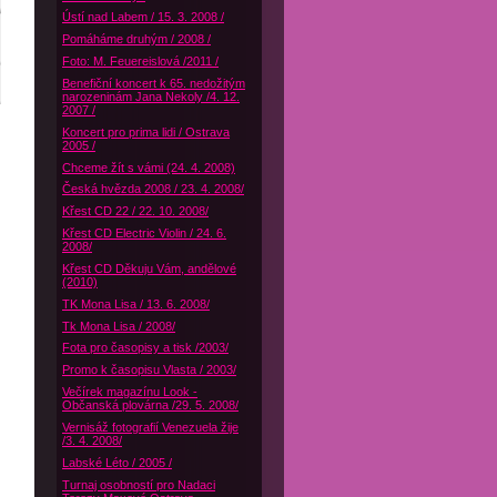
Ústí nad Labem / 15. 3. 2008 /
Pomáháme druhým / 2008 /
Foto: M. Feuereislová /2011 /
Benefiční koncert k 65. nedožitým
narozeninám Jana Nekoly /4. 12.
2007 /
Koncert pro prima lidi / Ostrava
2005 /
Chceme žít s vámi (24. 4. 2008)
Česká hvězda 2008 / 23. 4. 2008/
Křest CD 22 / 22. 10. 2008/
Křest CD Electric Violin / 24. 6.
2008/
Křest CD Děkuju Vám, andělové
(2010)
TK Mona Lisa / 13. 6. 2008/
Tk Mona Lisa / 2008/
Fota pro časopisy a tisk /2003/
Promo k časopisu Vlasta / 2003/
Večírek magazínu Look -
Občanská plovárna /29. 5. 2008/
Vernisáž fotografií Venezuela žije
/3. 4. 2008/
Labské Léto / 2005 /
Turnaj osobností pro Nadaci