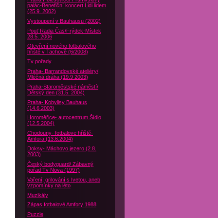
palác-Benefiční koncert Lidi lidem
(25.9. 2002)
Vystoupení v Bauhausu (2002)
Pouť Radia Čas/Frýdek-Místek
28.5. 2006
Otevření nového fotbalového
hřiště v Tachově (6/2008)
Tv pořady
Praha- Barrandovské ateliéry/
Mléčná dráha (19.9 2003)
Praha-Staroměstské náměstí/
Dětský den (31.5. 2004)
Praha- Kobylisy Bauhaus
(14.6.2003)
Horoměřice- autocentrum Šídlo
(12.5.2004)
Chodouny- fotbalove hřiště-
Amfora (13.6.2004)
Doksy- Máchovo jezero (2.8.
2003)
Český bodyguard/ Zábavný
pořad Tv Nova (1997)
Vaření, grilování s Ivetou, aneb
vzpomínky na léto
Muzikály
Zápas fotbalové Amfory 1988
Puzzle