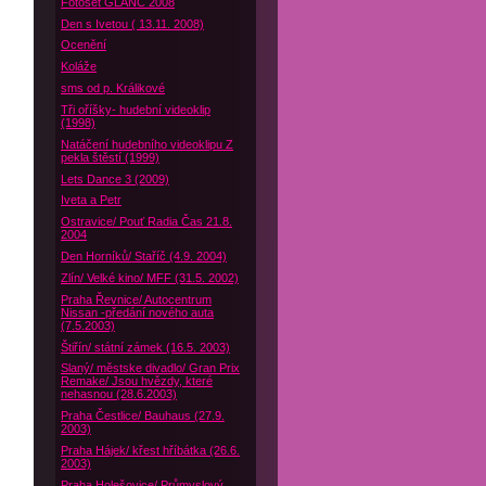
Fotoset GLANC 2008
Den s Ivetou ( 13.11. 2008)
Ocenění
Koláže
sms od p. Králikové
Tři oříšky- hudební videoklip
(1998)
Natáčení hudebního videoklipu Z
pekla štěstí (1999)
Lets Dance 3 (2009)
Iveta a Petr
Ostravice/ Pouť Radia Čas 21.8.
2004
Den Horníků/ Staříč (4.9. 2004)
Zlín/ Velké kino/ MFF (31.5. 2002)
Praha Řevnice/ Autocentrum
Nissan -předání nového auta
(7.5.2003)
Štiřín/ státní zámek (16.5. 2003)
Slaný/ městske divadlo/ Gran Prix
Remake/ Jsou hvězdy, které
nehasnou (28.6.2003)
Praha Čestlice/ Bauhaus (27.9.
2003)
Praha Hájek/ křest hříbátka (26.6.
2003)
Praha Holešovice/ Průmyslový