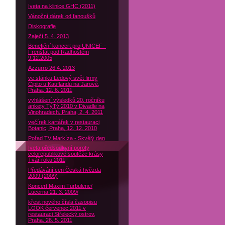
Iveta na klinice GHC (2011)
Vánoční dárek od fanoušků
Diskografie
Zaječí 5. 4. 2013
Benefiční koncert pro UNICEF -
Frenštát pod Radhoštěm
9.12.2005
Azzurro 26.4. 2013
ve stánku Ledový svět firmy
Čipito u Kauflandu na Jarově,
Praha, 12. 6. 2011
vyhlášení výsledků 20. ročníku
ankety TýTý 2010 v Divadle na
Vinohradech, Praha, 2. 4. 2011
večírek kartářek v restauraci
Botanic, Praha, 12. 12. 2010
Pořad TV Markíza - Skvělý den
Iveta předsedkyní poroty
celorepublikové soutěže krásy
Tvář roku 2011
Předávání cen Česká hvězda
2009 (2009)
Koncert Maxim Turbulenc/
Lucerna 21. 3. 2009/
křest nového čísla časopisu
LOOK červenec 2011 v
restauraci Střelecký ostrov,
Praha, 26. 5. 2011