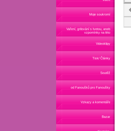
Moje soukromí
Vaření, grilování s Ivetou, aneb
vzpomínky na léto
Videoklipy
Tisk/ Články
Soutěž
od Fanoušků pro Fanoušky
Vzkazy a komentáře
Bazar