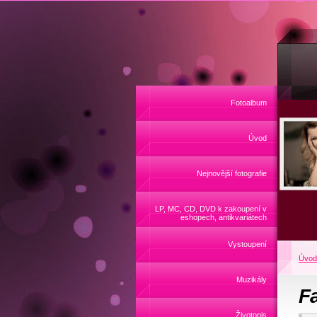
Fotoalbum
Úvod
Nejnovější fotografie
LP, MC, CD, DVD k zakoupení v
eshopech, antikvariátech
Vystoupení
Úvod
Muzikály
F
Životopis