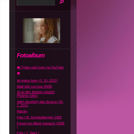
Fotoalbum
❤️ Týden naší Ivety na YouTube
❤️
Ve jménu Ivety (2. 10. 2022)
Malé bílé cosi tour 94/95
30 let BIG BANDU RADIO
PRAHA (1991)
Velký lázeňský ples Brusno (29.
1. 2011)
Plakáty
Foto / M. Schmiedberger/ 1993
Focení pro Blesk magazín (2008
)
Foto / J. Starý /