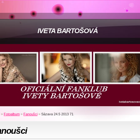
IVETA BARTOŠOVÁ
»
Fotoalbum
»
Fanoušci
»
Sázava 24.5 2013 71
anoušci