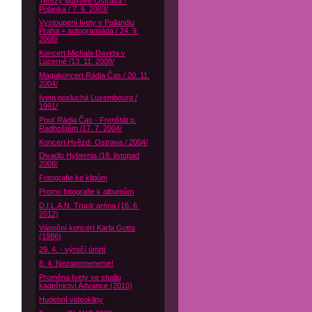
Terezy Maxové Ostrava -
Polanka / 7. 6. 2003/
Vystoupení Ivety v Pallandiu
Praha + autogramiáda / 24. 9.
2008/
Koncert Michala Davida v
Lucerně /13. 11. 2008/
Magakoncert Rádia Čas / 20. 11.
2004/
Iveta posluchá Luxembourg /
1991/
Pouť Rádia Čas - Frenštát p.
Radhoštěm /17. 7. 2004/
Koncert Hvězd- Ostrava / 2004/
Divadlo Hybernia /18. listopad
2008/
Fotografie ke klipům
Promo fotografie k albumům
D.I.L.A.N. Truck aréna (16. 6.
2012)
Vánoční koncert Karla Gotta
(1986)
29. 4. - výročí úmrtí
8. 4. Nezapomeneme!
Proměna Ivety ve studiu
kadeřnictví Advance (2010)
Hudební videoklipy