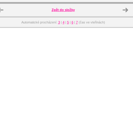
Zpět do složky
Automatické procházení:
3
|
4
|
5
|
6
|
7
(čas ve vteřinách)