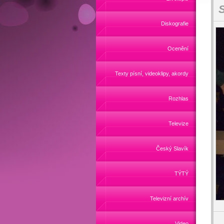
S
Diskografie
Ocenění
Texty písní, videoklipy, akordy
Rozhlas
Televize
Český Slavík
TÝTÝ
Televizní archív
Video