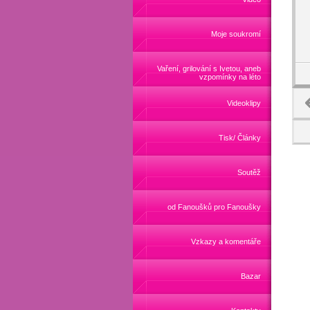
Moje soukromí
Vaření, grilování s Ivetou, aneb
vzpomínky na léto
Videoklipy
Tisk/ Články
Soutěž
od Fanoušků pro Fanoušky
Vzkazy a komentáře
Bazar