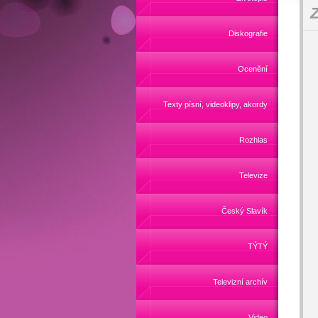
Z
Diskografie
Ocenění
Texty písní, videoklipy, akordy
Rozhlas
Televize
Český Slavík
TÝTÝ
Televizní archív
Video