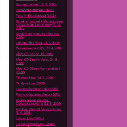
Ústí nad Labem / 15. 3. 2008 /
Pomáháme druhým / 2008 /
Foto: M. Feuereislová /2011 /
Benefiční koncert k 65. nedožitým
narozeninám Jana Nekoly /4. 12.
2007 /
Koncert pro prima lidi / Ostrava
2005 /
Chceme žít s vámi (24. 4. 2008)
Česká hvězda 2008 / 23. 4. 2008/
Křest CD 22 / 22. 10. 2008/
Křest CD Electric Violin / 24. 6.
2008/
Křest CD Děkuju Vám, andělové
(2010)
TK Mona Lisa / 13. 6. 2008/
Tk Mona Lisa / 2008/
Fota pro časopisy a tisk /2003/
Promo k časopisu Vlasta / 2003/
Večírek magazínu Look -
Občanská plovárna /29. 5. 2008/
Vernisáž fotografií Venezuela žije
/3. 4. 2008/
Labské Léto / 2005 /
Turnaj osobností pro Nadaci