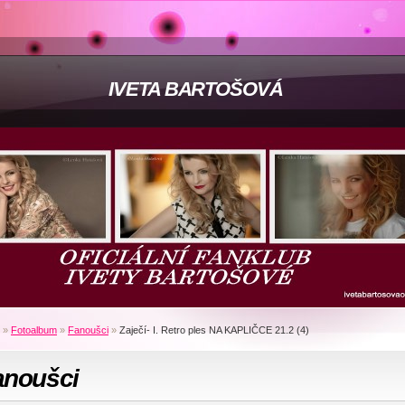
IVETA BARTOŠOVÁ
»
Fotoalbum
»
Fanoušci
»
Zaječí- I. Retro ples NA KAPLIČCE 21.2 (4)
anoušci