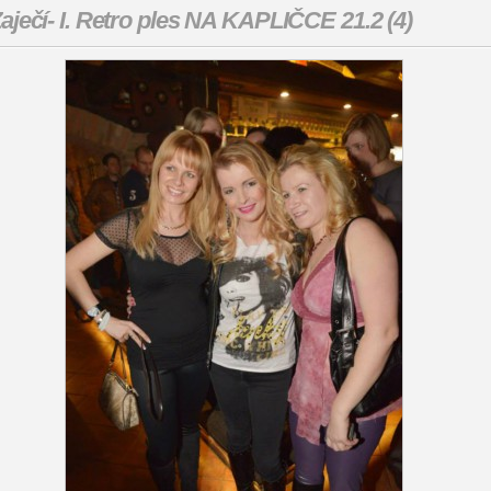
aječí- I. Retro ples NA KAPLIČCE 21.2 (4)