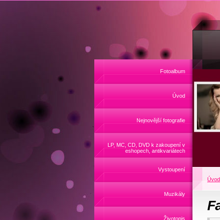
Fotoalbum
Úvod
Nejnovější fotografie
LP, MC, CD, DVD k zakoupení v
eshopech, antikvariátech
Vystoupení
Úvod
Muzikály
F
Životopis