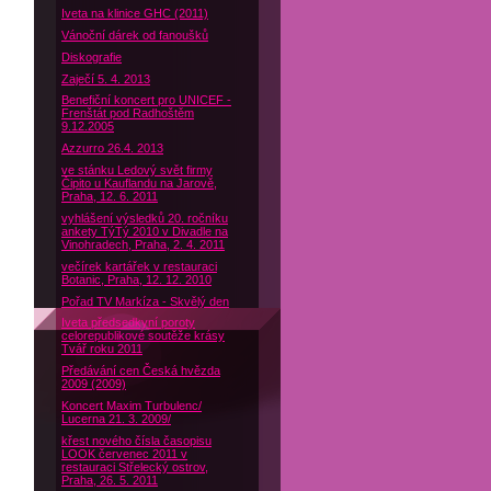
Iveta na klinice GHC (2011)
Vánoční dárek od fanoušků
Diskografie
Zaječí 5. 4. 2013
Benefiční koncert pro UNICEF -
Frenštát pod Radhoštěm
9.12.2005
Azzurro 26.4. 2013
ve stánku Ledový svět firmy
Čipito u Kauflandu na Jarově,
Praha, 12. 6. 2011
vyhlášení výsledků 20. ročníku
ankety TýTý 2010 v Divadle na
Vinohradech, Praha, 2. 4. 2011
večírek kartářek v restauraci
Botanic, Praha, 12. 12. 2010
Pořad TV Markíza - Skvělý den
Iveta předsedkyní poroty
celorepublikové soutěže krásy
Tvář roku 2011
Předávání cen Česká hvězda
2009 (2009)
Koncert Maxim Turbulenc/
Lucerna 21. 3. 2009/
křest nového čísla časopisu
LOOK červenec 2011 v
restauraci Střelecký ostrov,
Praha, 26. 5. 2011