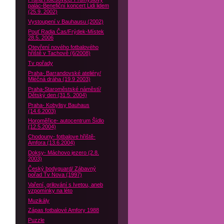
palác-Benefiční koncert Lidi lidem
(25.9. 2002)
Vystoupení v Bauhausu (2002)
Pouť Radia Čas/Frýdek-Místek
28.5. 2006
Otevření nového fotbalového
hřiště v Tachově (6/2008)
Tv pořady
Praha- Barrandovské ateliéry/
Mléčná dráha (19.9 2003)
Praha-Staroměstské náměstí/
Dětský den (31.5. 2004)
Praha- Kobylisy Bauhaus
(14.6.2003)
Horoměřice- autocentrum Šídlo
(12.5.2004)
Chodouny- fotbalove hřiště-
Amfora (13.6.2004)
Doksy- Máchovo jezero (2.8.
2003)
Český bodyguard/ Zábavný
pořad Tv Nova (1997)
Vaření, grilování s Ivetou, aneb
vzpomínky na léto
Muzikály
Zápas fotbalové Amfory 1988
Puzzle