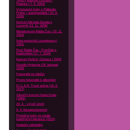
Terezy Maxové Ostrava -
Polanka / 7. 6. 2003/
Vystoupení Ivety v Pallandiu
Praha + autogramiáda / 24. 9.
2008/
Koncert Michala Davida v
Lucerně /13. 11. 2008/
Magakoncert Rádia Čas / 20. 11.
2004/
Iveta posluchá Luxembourg /
1991/
Pouť Rádia Čas - Frenštát p.
Radhoštěm /17. 7. 2004/
Koncert Hvězd- Ostrava / 2004/
Divadlo Hybernia /18. listopad
2008/
Fotografie ke klipům
Promo fotografie k albumům
D.I.L.A.N. Truck aréna (16. 6.
2012)
Vánoční koncert Karla Gotta
(1986)
29. 4. - výročí úmrtí
8. 4. Nezapomeneme!
Proměna Ivety ve studiu
kadeřnictví Advance (2010)
Hudební videoklipy