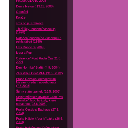
Fotoset GLANC 2008
Den s Ivetou ( 13.11. 2008)
Ocenění
Koláže
sms od p. Králikové
Tři oříšky- hudební videoklip
(1998)
Natáčení hudebního videoklipu Z
pekla štěstí (1999)
Lets Dance 3 (2009)
Iveta a Petr
Ostravice/ Pouť Radia Čas 21.8.
2004
Den Horníků/ Staříč (4.9. 2004)
Zlín/ Velké kino/ MFF (31.5. 2002)
Praha Řevnice/ Autocentrum
Nissan -předání nového auta
(7.5.2003)
Štiřín/ státní zámek (16.5. 2003)
Slaný/ městske divadlo/ Gran Prix
Remake/ Jsou hvězdy, které
nehasnou (28.6.2003)
Praha Čestlice/ Bauhaus (27.9.
2003)
Praha Hájek/ křest hříbátka (26.6.
2003)
Praha Holešovice/ Průmyslový