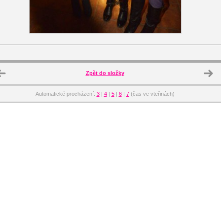
Zpět do složky
Automatické procházení:
3
|
4
|
5
|
6
|
7
(čas ve vteřinách)