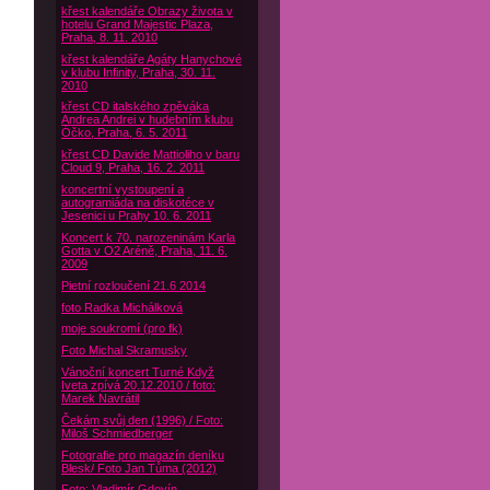
křest kalendáře Obrazy života v
hotelu Grand Majestic Plaza,
Praha, 8. 11. 2010
křest kalendáře Agáty Hanychové
v klubu Infinity, Praha, 30. 11.
2010
křest CD italského zpěváka
Andrea Andrei v hudebním klubu
Óčko, Praha, 6. 5. 2011
křest CD Davide Mattioliho v baru
Cloud 9, Praha, 16. 2. 2011
koncertní vystoupení a
autogramiáda na diskotéce v
Jesenici u Prahy 10. 6. 2011
Koncert k 70. narozeninám Karla
Gotta v O2 Aréně, Praha, 11. 6.
2009
Pietní rozloučení 21.6 2014
foto Radka Michálková
moje soukromí (pro fk)
Foto Michal Skramusky
Vánoční koncert Turné Když
Iveta zpívá 20.12.2010 / foto:
Marek Navrátil
Čekám svůj den (1996) / Foto:
Miloš Schmiedberger
Fotografie pro magazín deníku
Blesk/ Foto Jan Tůma (2012)
Foto: Vladimír Gdovín