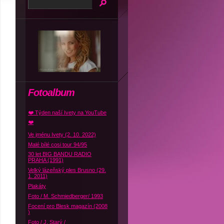
Fotoalbum
❤️ Týden naší Ivety na YouTube
❤️
Ve jménu Ivety (2. 10. 2022)
Malé bílé cosi tour 94/95
30 let BIG BANDU RADIO
PRAHA (1991)
Velký lázeňský ples Brusno (29.
1. 2011)
Plakáty
Foto / M. Schmiedberger/ 1993
Focení pro Blesk magazín (2008
)
Foto / J. Starý /