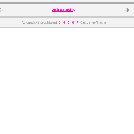
Zpět do složky
Automatické procházení:
3
|
4
|
5
|
6
|
7
(čas ve vteřinách)