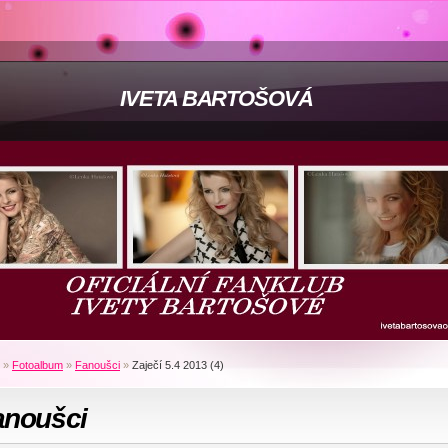
IVETA BARTOŠOVÁ
»
Fotoalbum
»
Fanoušci
»
Zaječí 5.4 2013 (4)
anoušci