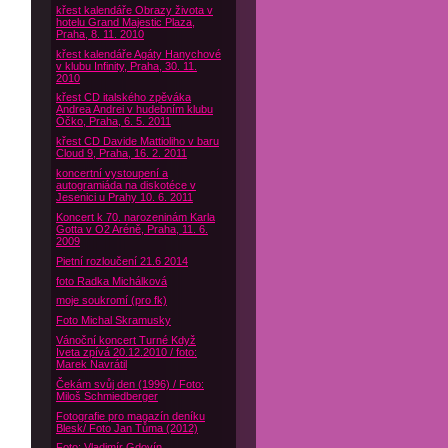
křest kalendáře Obrazy života v
hotelu Grand Majestic Plaza,
Praha, 8. 11. 2010
křest kalendáře Agáty Hanychové
v klubu Infinity, Praha, 30. 11.
2010
křest CD italského zpěváka
Andrea Andrei v hudebním klubu
Óčko, Praha, 6. 5. 2011
křest CD Davide Mattioliho v baru
Cloud 9, Praha, 16. 2. 2011
koncertní vystoupení a
autogramiáda na diskotéce v
Jesenici u Prahy 10. 6. 2011
Koncert k 70. narozeninám Karla
Gotta v O2 Aréně, Praha, 11. 6.
2009
Pietní rozloučení 21.6 2014
foto Radka Michálková
moje soukromí (pro fk)
Foto Michal Skramusky
Vánoční koncert Turné Když
Iveta zpívá 20.12.2010 / foto:
Marek Navrátil
Čekám svůj den (1996) / Foto:
Miloš Schmiedberger
Fotografie pro magazín deníku
Blesk/ Foto Jan Tůma (2012)
Foto: Vladimír Gdovín