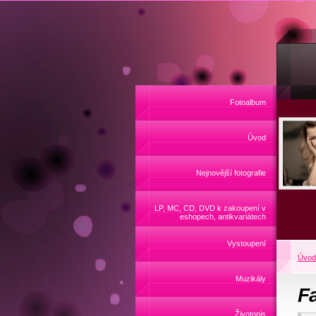
Fotoalbum
Úvod
Nejnovější fotografie
LP, MC, CD, DVD k zakoupení v
eshopech, antikvariátech
Vystoupení
Úvod
Muzikály
F
Životopis