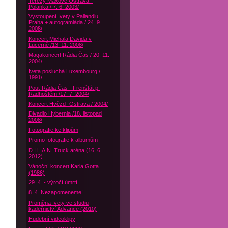
Terezy Maxové Ostrava -
Polanka / 7. 6. 2003/
Vystoupení Ivety v Pallandiu
Praha + autogramiáda / 24. 9.
2008/
Koncert Michala Davida v
Lucerně /13. 11. 2008/
Magakoncert Rádia Čas / 20. 11.
2004/
Iveta posluchá Luxembourg /
1991/
Pouť Rádia Čas - Frenštát p.
Radhoštěm /17. 7. 2004/
Koncert Hvězd- Ostrava / 2004/
Divadlo Hybernia /18. listopad
2008/
Fotografie ke klipům
Promo fotografie k albumům
D.I.L.A.N. Truck aréna (16. 6.
2012)
Vánoční koncert Karla Gotta
(1986)
29. 4. - výročí úmrtí
8. 4. Nezapomeneme!
Proměna Ivety ve studiu
kadeřnictví Advance (2010)
Hudební videoklipy