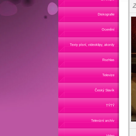
Z
Diskografie
Ocenění
Texty písní, videoklipy, akordy
Rozhlas
Televize
Český Slavík
TÝTÝ
Televizní archív
Video