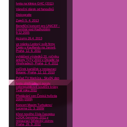
Iveta na klinice GHC (2011)
Vánoční dárek od fanoušků
Diskografie
Zaječí 5. 4. 2013
Benefiční koncert pro UNICEF -
Frenštát pod Radhoštěm
9.12.2005
Azzurro 26.4. 2013
ve stánku Ledový svět firmy
Čipito u Kauflandu na Jarově,
Praha, 12. 6. 2011
vyhlášení výsledků 20. ročníku
ankety TýTý 2010 v Divadle na
Vinohradech, Praha, 2. 4. 2011
večírek kartářek v restauraci
Botanic, Praha, 12. 12. 2010
Pořad TV Markíza - Skvělý den
Iveta předsedkyní poroty
celorepublikové soutěže krásy
Tvář roku 2011
Předávání cen Česká hvězda
2009 (2009)
Koncert Maxim Turbulenc/
Lucerna 21. 3. 2009/
křest nového čísla časopisu
LOOK červenec 2011 v
restauraci Střelecký ostrov,
Praha, 26. 5. 2011