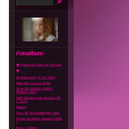
Fotoalbum
❤️ Týden naší Ivety na YouTube
❤️
Ve jménu Ivety (2. 10. 2022)
Malé bílé cosi tour 94/95
30 let BIG BANDU RADIO
PRAHA (1991)
Velký lázeňský ples Brusno (29.
1. 2011)
Plakáty
Foto / M. Schmiedberger/ 1993
Focení pro Blesk magazín (2008
)
Foto / J. Starý /