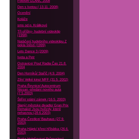
Fotoset GLANC 2008
Den s Ivetou ( 13.11. 2008)
Ocenění
Koláže
sms od p. Králikové
Tři oříšky- hudební videoklip
(1998)
Natáčení hudebního videoklipu Z
pekla štěstí (1999)
Lets Dance 3 (2009)
Iveta a Petr
Ostravice/ Pouť Radia Čas 21.8.
2004
Den Horníků/ Staříč (4.9. 2004)
Zlín/ Velké kino/ MFF (31.5. 2002)
Praha Řevnice/ Autocentrum
Nissan -předání nového auta
(7.5.2003)
Štiřín/ státní zámek (16.5. 2003)
Slaný/ městske divadlo/ Gran Prix
Remake/ Jsou hvězdy, které
nehasnou (28.6.2003)
Praha Čestlice/ Bauhaus (27.9.
2003)
Praha Hájek/ křest hříbátka (26.6.
2003)
Praha Holešovice/ Průmyslový