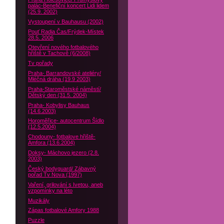
palác-Benefiční koncert Lidi lidem
(25.9. 2002)
Vystoupení v Bauhausu (2002)
Pouť Radia Čas/Frýdek-Místek
28.5. 2006
Otevření nového fotbalového
hřiště v Tachově (6/2008)
Tv pořady
Praha- Barrandovské ateliéry/
Mléčná dráha (19.9 2003)
Praha-Staroměstské náměstí/
Dětský den (31.5. 2004)
Praha- Kobylisy Bauhaus
(14.6.2003)
Horoměřice- autocentrum Šídlo
(12.5.2004)
Chodouny- fotbalove hřiště-
Amfora (13.6.2004)
Doksy- Máchovo jezero (2.8.
2003)
Český bodyguard/ Zábavný
pořad Tv Nova (1997)
Vaření, grilování s Ivetou, aneb
vzpomínky na léto
Muzikály
Zápas fotbalové Amfory 1988
Puzzle