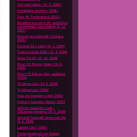
Ústí nad Labem / 15. 3. 2008 /
Pomáháme druhým / 2008 /
Foto: M. Feuereislová /2011 /
Benefiční koncert k 65. nedožitým
narozeninám Jana Nekoly /4. 12.
2007 /
Koncert pro prima lidi / Ostrava
2005 /
Chceme žít s vámi (24. 4. 2008)
Česká hvězda 2008 / 23. 4. 2008/
Křest CD 22 / 22. 10. 2008/
Křest CD Electric Violin / 24. 6.
2008/
Křest CD Děkuju Vám, andělové
(2010)
TK Mona Lisa / 13. 6. 2008/
Tk Mona Lisa / 2008/
Fota pro časopisy a tisk /2003/
Promo k časopisu Vlasta / 2003/
Večírek magazínu Look -
Občanská plovárna /29. 5. 2008/
Vernisáž fotografií Venezuela žije
/3. 4. 2008/
Labské Léto / 2005 /
Turnaj osobností pro Nadaci