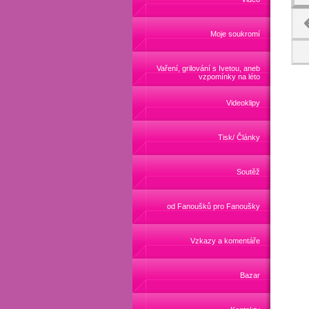
Moje soukromí
Vaření, grilování s Ivetou, aneb
vzpomínky na léto
Videoklipy
Tisk/ Články
Soutěž
od Fanoušků pro Fanoušky
Vzkazy a komentáře
Bazar