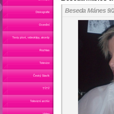
Beseda Mánes 9/
Diskografie
Ocenění
Texty písní, videoklipy, akordy
Rozhlas
Televize
Český Slavík
TÝTÝ
Televizní archív
Video