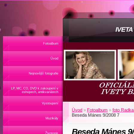
IVET
Fotoalbum
Úvod
Nejnovější fotografie
LP, MC, CD, DVD k zakoupení v
eshopech, antikvariátech
Vystoupení
Úvod
»
Fotoalbum
»
foto Radka
Beseda Mánes 9/2008 7
Muzikály
Beseda Mánes 9
Životopis