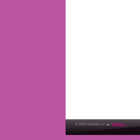
© 2026 eStránky.cz
|
Nahoru ↑