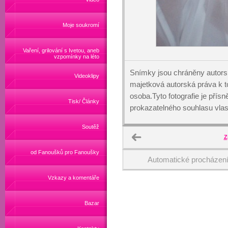
Moje soukromí
Vaření, grilování s Ivetou, aneb
vzpomínky na léto
Snímky jsou chráněny autors
Videoklipy
majetková autorská práva k
osoba.Tyto fotografie je přís
Tisk/ Články
prokazatelného souhlasu vlas
Soutěž
Z
od Fanoušků pro Fanoušky
Automatické procházen
Vzkazy a komentáře
Bazar