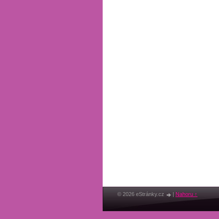
© 2026 eStránky.cz
|
Nahoru ↑