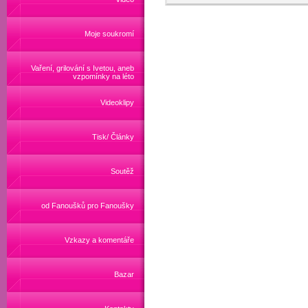
Moje soukromí
Vaření, grilování s Ivetou, aneb
vzpomínky na léto
Videoklipy
Tisk/ Články
Soutěž
od Fanoušků pro Fanoušky
Vzkazy a komentáře
Bazar