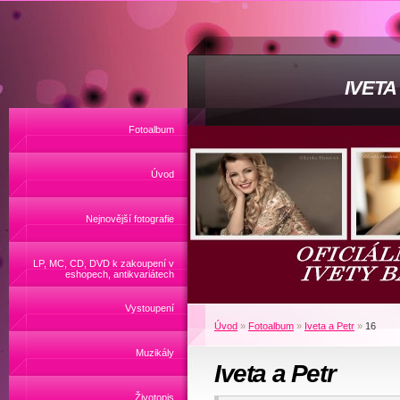
IVET
Fotoalbum
Úvod
Nejnovější fotografie
LP, MC, CD, DVD k zakoupení v
eshopech, antikvariátech
Vystoupení
Úvod
»
Fotoalbum
»
Iveta a Petr
»
16
Muzikály
Iveta a Petr
Životopis