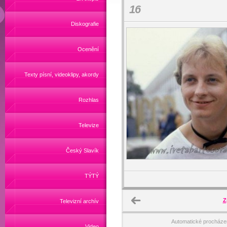
16
Diskografie
Ocenění
Texty písní, videoklipy, akordy
Rozhlas
Televize
Český Slavík
TÝTÝ
Z
Televizní archív
Automatické procháze
Video