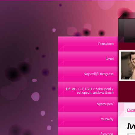
Fotoalbum
Úvod
Nejnovější fotografie
LP, MC, CD, DVD k zakoupení v
eshopech, antikvariátech
Vystoupení
Úvod
Muzikály
Iv
Životopis