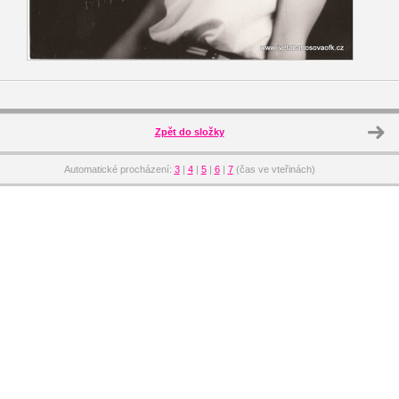
Zpět do složky
Automatické procházení:
3
|
4
|
5
|
6
|
7
(čas ve vteřinách)