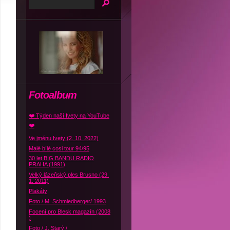
Fotoalbum
❤️ Týden naší Ivety na YouTube
❤️
Ve jménu Ivety (2. 10. 2022)
Malé bílé cosi tour 94/95
30 let BIG BANDU RADIO
PRAHA (1991)
Velký lázeňský ples Brusno (29.
1. 2011)
Plakáty
Foto / M. Schmiedberger/ 1993
Focení pro Blesk magazín (2008
)
Foto / J. Starý /