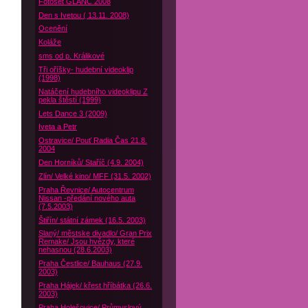
Fotoset GLANC 2008
Den s Ivetou ( 13.11. 2008)
Ocenění
Koláže
sms od p. Králikové
Tři oříšky- hudební videoklip
(1998)
Natáčení hudebního videoklipu Z
pekla štěstí (1999)
Lets Dance 3 (2009)
Iveta a Petr
Ostravice/ Pouť Radia Čas 21.8.
2004
Den Horníků/ Staříč (4.9. 2004)
Zlín/ Velké kino/ MFF (31.5. 2002)
Praha Řevnice/ Autocentrum
Nissan -předání nového auta
(7.5.2003)
Štiřín/ státní zámek (16.5. 2003)
Slaný/ městske divadlo/ Gran Prix
Remake/ Jsou hvězdy, které
nehasnou (28.6.2003)
Praha Čestlice/ Bauhaus (27.9.
2003)
Praha Hájek/ křest hříbátka (26.6.
2003)
Praha Holešovice/ Průmyslový