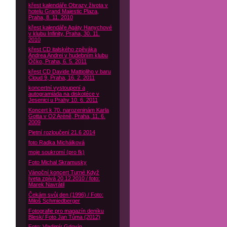
křest kalendáře Obrazy života v
hotelu Grand Majestic Plaza,
Praha, 8. 11. 2010
křest kalendáře Agáty Hanychové
v klubu Infinity, Praha, 30. 11.
2010
křest CD italského zpěváka
Andrea Andrei v hudebním klubu
Óčko, Praha, 6. 5. 2011
křest CD Davide Mattioliho v baru
Cloud 9, Praha, 16. 2. 2011
koncertní vystoupení a
autogramiáda na diskotéce v
Jesenici u Prahy 10. 6. 2011
Koncert k 70. narozeninám Karla
Gotta v O2 Aréně, Praha, 11. 6.
2009
Pietní rozloučení 21.6 2014
foto Radka Michálková
moje soukromí (pro fk)
Foto Michal Skramusky
Vánoční koncert Turné Když
Iveta zpívá 20.12.2010 / foto:
Marek Navrátil
Čekám svůj den (1996) / Foto:
Miloš Schmiedberger
Fotografie pro magazín deníku
Blesk/ Foto Jan Tůma (2012)
Foto: Vladimír Gdovín