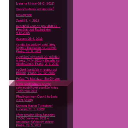
Iveta na klinice GHC (2011)
Vánoční dárek od fanoušků
Diskografie
Zaječí 5. 4. 2013
Benefiční koncert pro UNICEF -
Frenštát pod Radhoštěm
9.12.2005
Azzurro 26.4. 2013
ve stánku Ledový svět firmy
Čipito u Kauflandu na Jarově,
Praha, 12. 6. 2011
vyhlášení výsledků 20. ročníku
ankety TýTý 2010 v Divadle na
Vinohradech, Praha, 2. 4. 2011
večírek kartářek v restauraci
Botanic, Praha, 12. 12. 2010
Pořad TV Markíza - Skvělý den
Iveta předsedkyní poroty
celorepublikové soutěže krásy
Tvář roku 2011
Předávání cen Česká hvězda
2009 (2009)
Koncert Maxim Turbulenc/
Lucerna 21. 3. 2009/
křest nového čísla časopisu
LOOK červenec 2011 v
restauraci Střelecký ostrov,
Praha, 26. 5. 2011