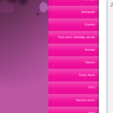
2
Diskografie
Ocenění
Texty písní, videoklipy, akordy
Rozhlas
Televize
Český Slavík
TÝTÝ
Televizní archív
Video