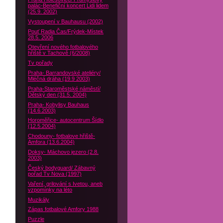
palác-Benefiční koncert Lidi lidem
(25.9. 2002)
Vystoupení v Bauhausu (2002)
Pouť Radia Čas/Frýdek-Místek
28.5. 2006
Otevření nového fotbalového
hřiště v Tachově (6/2008)
Tv pořady
Praha- Barrandovské ateliéry/
Mléčná dráha (19.9 2003)
Praha-Staroměstské náměstí/
Dětský den (31.5. 2004)
Praha- Kobylisy Bauhaus
(14.6.2003)
Horoměřice- autocentrum Šídlo
(12.5.2004)
Chodouny- fotbalove hřiště-
Amfora (13.6.2004)
Doksy- Máchovo jezero (2.8.
2003)
Český bodyguard/ Zábavný
pořad Tv Nova (1997)
Vaření, grilování s Ivetou, aneb
vzpomínky na léto
Muzikály
Zápas fotbalové Amfory 1988
Puzzle