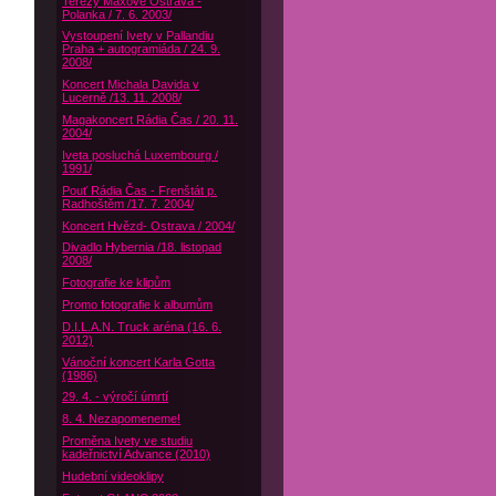
Terezy Maxové Ostrava -
Polanka / 7. 6. 2003/
Vystoupení Ivety v Pallandiu
Praha + autogramiáda / 24. 9.
2008/
Koncert Michala Davida v
Lucerně /13. 11. 2008/
Magakoncert Rádia Čas / 20. 11.
2004/
Iveta posluchá Luxembourg /
1991/
Pouť Rádia Čas - Frenštát p.
Radhoštěm /17. 7. 2004/
Koncert Hvězd- Ostrava / 2004/
Divadlo Hybernia /18. listopad
2008/
Fotografie ke klipům
Promo fotografie k albumům
D.I.L.A.N. Truck aréna (16. 6.
2012)
Vánoční koncert Karla Gotta
(1986)
29. 4. - výročí úmrtí
8. 4. Nezapomeneme!
Proměna Ivety ve studiu
kadeřnictví Advance (2010)
Hudební videoklipy