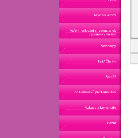
Moje soukromí
Vaření, grilování s Ivetou, aneb
vzpomínky na léto
Videoklipy
Tisk/ Články
Soutěž
od Fanoušků pro Fanoušky
Vzkazy a komentáře
Bazar