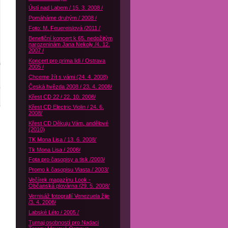
Ústí nad Labem / 15. 3. 2008 /
Pomáháme druhým / 2008 /
Foto: M. Feuereislová /2011 /
Benefiční koncert k 65. nedožitým
narozeninám Jana Nekoly /4. 12.
2007 /
Koncert pro prima lidi / Ostrava
2005 /
Chceme žít s vámi (24. 4. 2008)
Česká hvězda 2008 / 23. 4. 2008/
Křest CD 22 / 22. 10. 2008/
Křest CD Electric Violin / 24. 6.
2008/
Křest CD Děkuju Vám, andělové
(2010)
TK Mona Lisa / 13. 6. 2008/
Tk Mona Lisa / 2008/
Fota pro časopisy a tisk /2003/
Promo k časopisu Vlasta / 2003/
Večírek magazínu Look -
Občanská plovárna /29. 5. 2008/
Vernisáž fotografií Venezuela žije
/3. 4. 2008/
Labské Léto / 2005 /
Turnaj osobností pro Nadaci