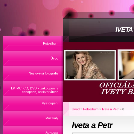
IVET
Fotoalbum
Úvod
Nejnovější fotografie
LP, MC, CD, DVD k zakoupení v
eshopech, antikvariátech
Vystoupení
Úvod
»
Fotoalbum
»
Iveta a Petr
»
8
Muzikály
Iveta a Petr
Životopis