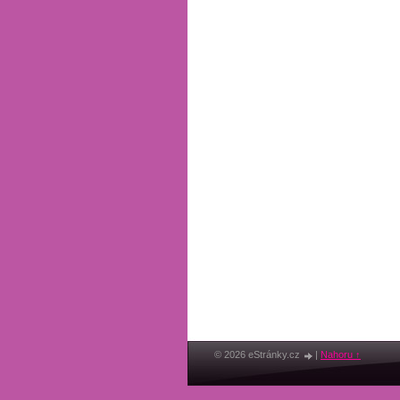
© 2026 eStránky.cz
|
Nahoru ↑