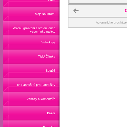
Z
Moje soukromí
Automatické procháze
Vaření, grilování s Ivetou, aneb
vzpomínky na léto
Videoklipy
Tisk/ Články
Soutěž
od Fanoušků pro Fanoušky
Vzkazy a komentáře
Bazar