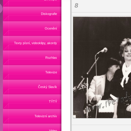
8
Diskografie
Ocenění
Texty písní, videoklipy, akordy
Rozhlas
Televize
Český Slavík
TÝTÝ
Televizní archív
Video